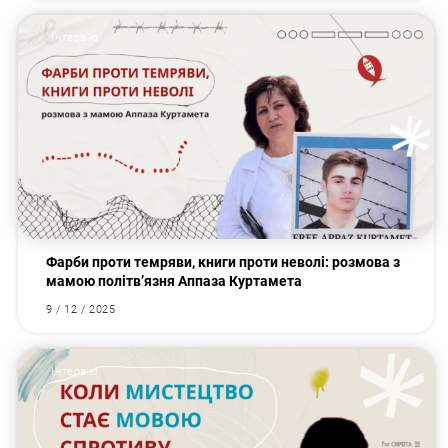
Інтервʼю
Фарби проти темряви, книги проти неволі: розмова з
мамою політв’язня Аппаза Куртамета
9 / 12 / 2025
Інтервʼю