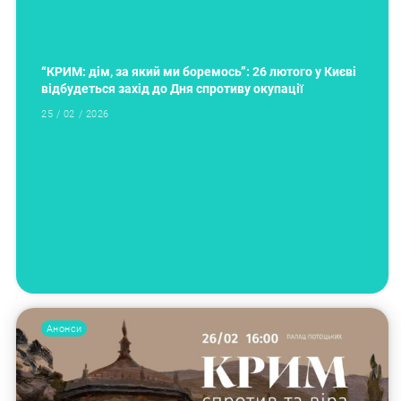
“КРИМ: дім, за який ми боремось”: 26 лютого у Києві
відбудеться захід до Дня спротиву окупації
25 / 02 / 2026
Анонси