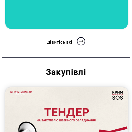
Дівитісь всі
Закупівлі
Закупівлі