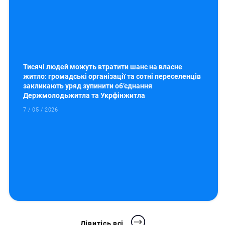
Тисячі людей можуть втратити шанс на власне
житло: громадські організації та сотні переселенців
закликають уряд зупинити об’єднання
Держмолодьжитла та Укрфінжитла
7 / 05 / 2026
Дівитісь всі