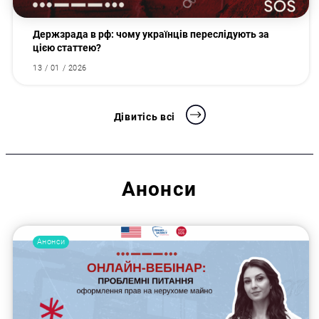
Держзрада в рф: чому українців переслідують за
цією статтею?
13 / 01 / 2026
Дівитісь всі
Анонси
Анонси