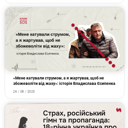
Інтервʼю
«Мене катували струмом, а я жартував, щоб не
збожеволіти від жаху»: історія Владислава Єсипенка
26 / 08 / 2025
Інтервʼю