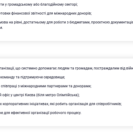
ти у громадському або благодійному секторі;
отовки фінансової звітності для міжнародних донорів;
мова на рівні, достатньому для роботи з бюджетами, проєктною документаці
м.
ганізації, що системно допомагає людям та громадам, постраждалим від війн
 команду та підтримуюче середовище;
 співпраці з міжнародними партнерами та донорами;
офіс у центрі Києва (біля метро Олімпійська);
іх корпоративних ініціативах, які робить організація для співробітників;
не для ефективної організації робочого процесу.
Пошук за запитом: