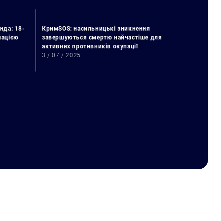
нда: 18-
КримSOS: насильницькі зникнення
упацією
завершуються смертю найчастіше для
активних противників окупації
3 / 07 / 2025