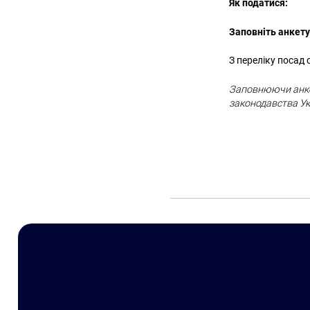
Як податися:
Заповніть анкету
З переліку посад 
Заповнюючи анкет
законодавства Ук