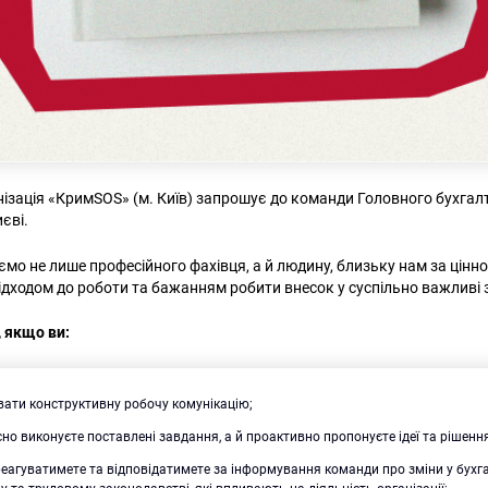
ізація «КримSOS» (м. Київ) запрошує до команди Головного бухгал
єві.
ємо не лише професійного фахівця, а й людину, близьку нам за цінн
ідходом до роботи та бажанням робити внесок у суспільно важливі 
 якщо ви:
вати конструктивну робочу комунікацію;
сно виконуєте поставлені завдання, а й проактивно пропонуєте ідеї та рішенн
еагуватимете та відповідатимете за інформування команди про зміни у бухг