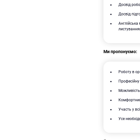
Досвід робо
Досвід підг
Англійська 
листування
Ми пропонуємо:
Роботу в ор
Професійну
Можливість
Комфортний 
Участь у вс
Усе необхід