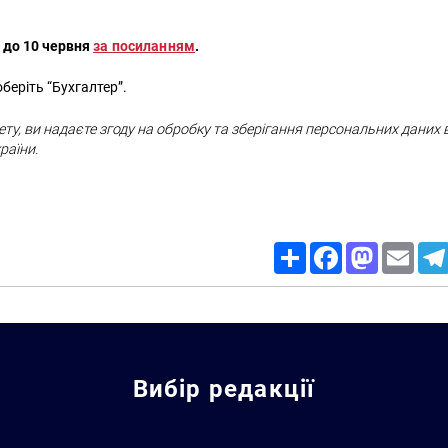
 до 10 червня
за посиланням
.
оберіть “Бухгалтер”.
у, ви надаєте згоду на обробку та зберігання персональних даних 
раїни.
Share
Facebook
Mastodon
Email
Вибір редакції