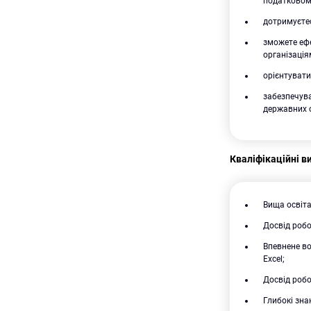
податковому
дотримуєтес
зможете еф
організація
орієнтувати
забезпечува
державних о
Кваліфікаційні в
Вища освіта
Досвід робо
Впевнене во
Excel;
Досвід роб
Глибокі зна