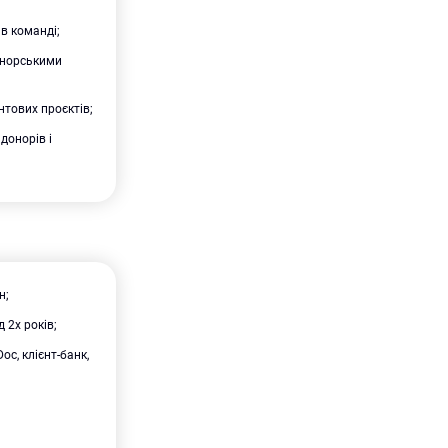
 в команді;
онорськими
нтових проєктів;
донорів і
н;
 2х років;
c, клієнт-банк,