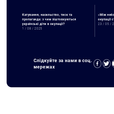
Катування, насильство, тиск та
«Між небо
пропаганда: з чим зіштовхуються
окупації 
українські діти в окупації?
23 / 05 / 
1 / 08 / 2025
Слідкуйте за нами в соц.
мережах