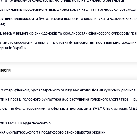
 та трудовому законодавстві, які впливають на діяльність організації;
ь принципів професійної етики, ділової комунікації та партнерської взаємодії
ективно менеджерити бухгалтерські процеси та координувати взаємодію з д
ми;
метесь у вимогах різних донорів та особливостях фінансового супроводу гра
тимете своєчасну та якісну підготовку фінансової звітності для міжнародних 
рганів України.
имоги
 у сфері фінансів, бухгалтерського обліку або економіки чи суміжних дисциплі
ти на посаді головного бухгалтера або заступника головного бухгалтера — від
лодіння бухгалтерськими та офісними програмами: BAS/1С Бухгалтерія, M.E.Do
оти з MASTER буде перевагою;
ння бухгалтерського та податкового законодавства України;