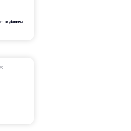
єю та діловим
и;