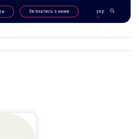
Зв'язатись з нами
укр
ти