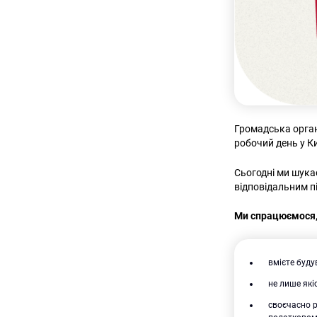
Громадська орган
робочий день у Ки
Сьогодні ми шука
відповідальним п
Ми спрацюємося,
вмієте буду
не лише які
своєчасно р