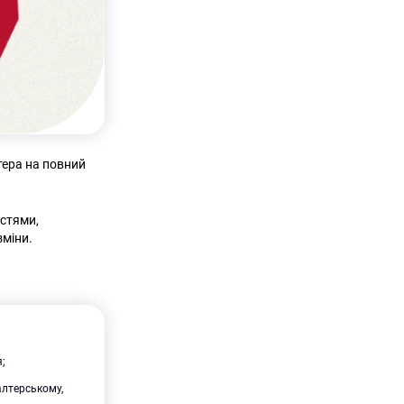
тера на повний
остями,
зміни.
я;
алтерському,