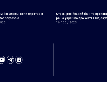
м і землею»: коли спротив в
Страх, російський гімн та пропага
стає загрозою
річна українка про життя під ок
2025
16 / 06 / 2025