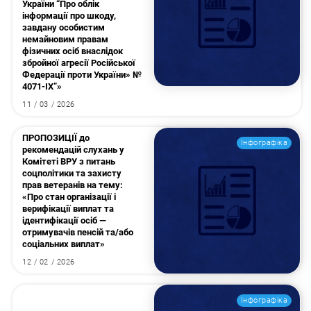
України “Про облік
інформації про шкоду,
завдану особистим
немайновим правам
фізичних осіб внаслідок
збройної агресії Російської
Федерації проти України» №
4071-ІХ”»
11 / 03 / 2026
ПРОПОЗИЦІЇ до
Інфографіка
рекомендацій слухань у
Комітеті ВРУ з питань
соцполітики та захисту
прав ветеранів на тему:
«Про стан організації і
верифікації виплат та
ідентифікації осіб —
отримувачів пенсій та/або
соціальних виплат»
12 / 02 / 2026
Інфографіка