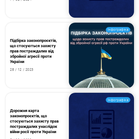
Інфографіка
Підбірка законопроєктів,
що стосуються захисту
прав постраждалих від
збройної агресії проти
України
28 / 12 / 2023
Інфографіка
Дорожня карта
законопроєктів, що
стосуються захисту прав
постраждалих унаслідок
війни росії проти України