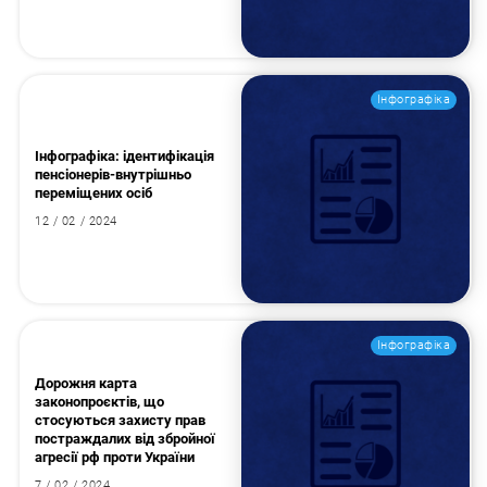
Інфографіка
Інфографіка: ідентифікація
пенсіонерів-внутрішньо
переміщених осіб
12 / 02 / 2024
Інфографіка
Дорожня карта
законопроєктів, що
стосуються захисту прав
постраждалих від збройної
агресії рф проти України
7 / 02 / 2024