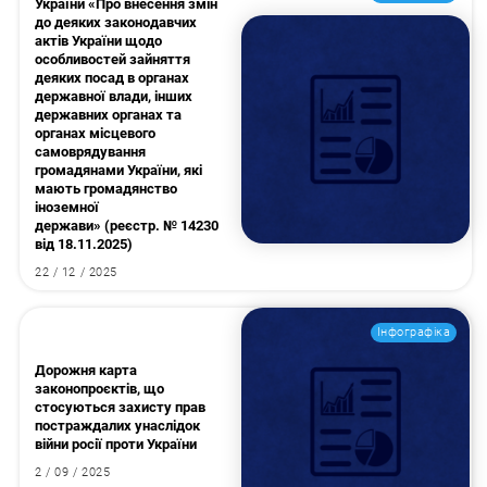
України «Про внесення змін
до деяких законодавчих
актів України щодо
особливостей зайняття
деяких посад в органах
державної влади, інших
державних органах та
органах місцевого
самоврядування
громадянами України, які
мають громадянство
іноземної
держави» (реєстр. № 14230
від 18.11.2025)
22 / 12 / 2025
Інфографіка
Дорожня карта
законопроєктів, що
стосуються захисту прав
постраждалих унаслідок
війни росії проти України
2 / 09 / 2025