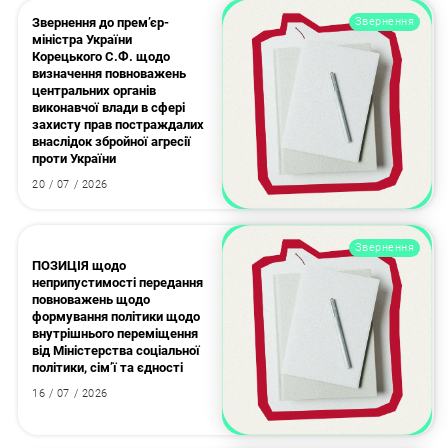
Звернення до прем’єр-
Звернення
міністра України
Корецького С.Ф. щодо
визначення повноважень
центральних органів
виконавчої влади в сфері
захисту прав постраждалих
внаслідок збройної агресії
проти України
20 / 07 / 2026
Звернення
ПОЗИЦІЯ щодо
неприпустимості передання
повноважень щодо
формування політики щодо
внутрішнього переміщення
від Міністерства соціальної
політики, сім’ї та єдності
Пошук за запитом:
16 / 07 / 2026