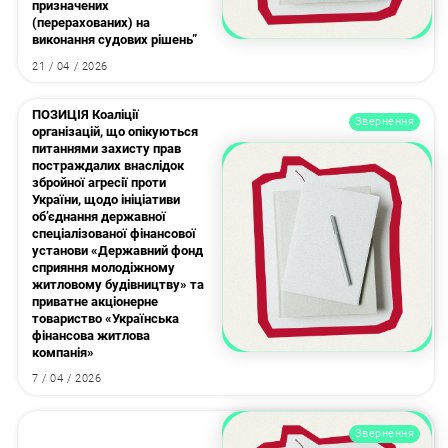
призначених
(перерахованих) на
виконання судових рішень”
21 / 04 / 2026
ПОЗИЦІЯ Коаліції
Звернення
організацій, що опікуються
питаннями захисту прав
постраждалих внаслідок
збройної агресії проти
України, щодо ініціативи
об’єднання державної
спеціалізованої фінансової
установи «Державний фонд
сприяння молодіжному
житловому будівництву» та
приватне акціонерне
товариство «Українська
фінансова житлова
компанія»
7 / 04 / 2026
Звернення