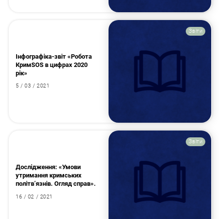
Звіти
Інфографіка-звіт «Робота
КримSOS в цифрах 2020
рік»
5 / 03 / 2021
Звіти
Дослідження: «Умови
утримання кримських
політв’язнів. Огляд справ».
16 / 02 / 2021