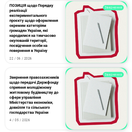
ПОЗИЦІЯ щодо Порядку
Звернення
реалізації
експериментального
проєкту щодо оформлення
окремим категоріям
громадян України, які
народилися на тимчасово
окупованій території,
посвідчення особи на
повернення в Україну
22 / 06 / 2026
Звернення
Звернення правозахисників
щодо передачі Держфонду
сприяння молодіжному
житловому будівництву до
сфери управління
Міністерства економіки,
довкілля та сільського
господарства України
4 / 05 / 2026