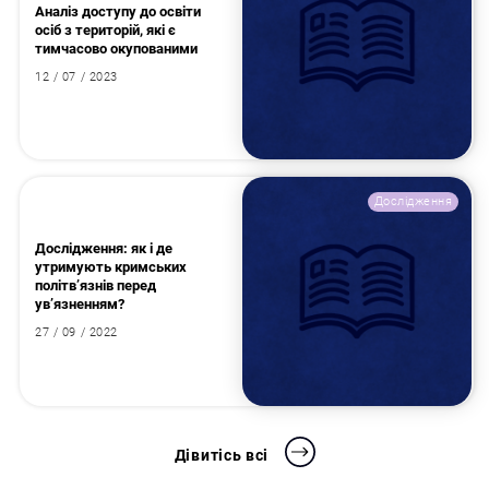
Аналіз доступу до освіти
осіб з територій, які є
тимчасово окупованими
12 / 07 / 2023
Дослідження
Дослідження: як і де
утримують кримських
політв’язнів перед
ув’язненням?
27 / 09 / 2022
Дівитісь всі