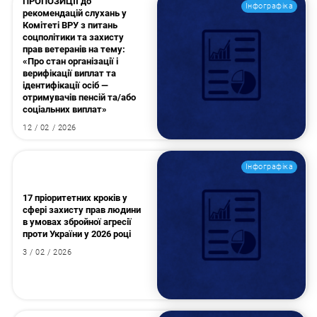
ПРОПОЗИЦІЇ до
Інфографіка
рекомендацій слухань у
Комітеті ВРУ з питань
соцполітики та захисту
прав ветеранів на тему:
«Про стан організації і
верифікації виплат та
ідентифікації осіб —
отримувачів пенсій та/або
соціальних виплат»
12 / 02 / 2026
Інфографіка
17 пріоритетних кроків у
сфері захисту прав людини
в умовах збройної агресії
проти України у 2026 році
3 / 02 / 2026