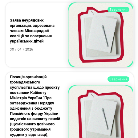
Звернення
Заява неурядових
організацій, адресована
членам Міжнародної
коаліції за повернення
українських дітей
30 / 04 / 2026
Позиція організацій
Звернення
громадянського
суспільства щодо проєкту
постанови Кабінету
Міністрів України “Про
затвердження Порядку
здійснення з бюджету
Пенсійного фонду України
видатків на виплату пенсій
(щомісячного довічного
грошового утримання
суддям у відставці),