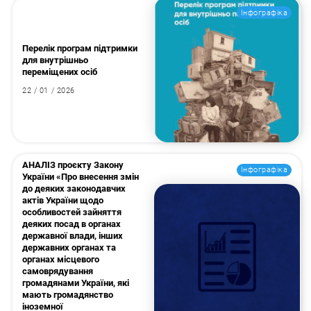
Інфографіка
Перелік програм підтримки
для внутрішньо
переміщених осіб
22 / 01 / 2026
АНАЛІЗ проєкту Закону
Інфографіка
України «Про внесення змін
до деяких законодавчих
актів України щодо
особливостей зайняття
деяких посад в органах
державної влади, інших
державних органах та
органах місцевого
самоврядування
громадянами України, які
мають громадянство
іноземної