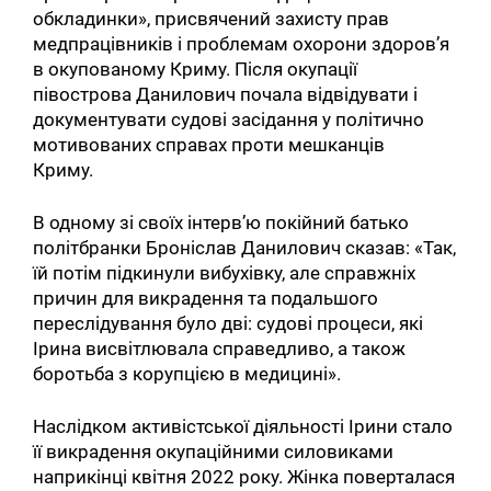
обкладинки», присвячений захисту прав
медпрацівників і проблемам охорони здоров’я
в окупованому Криму. Після окупації
півострова Данилович почала відвідувати і
документувати судові засідання у політично
мотивованих справах проти мешканців
Криму.
В одному зі своїх інтерв’ю покійний батько
політбранки Броніслав Данилович сказав: «Так,
їй потім підкинули вибухівку, але справжніх
причин для викрадення та подальшого
переслідування було дві: судові процеси, які
Ірина висвітлювала справедливо, а також
боротьба з корупцією в медицині».
Наслідком активістської діяльності Ірини стало
її викрадення окупаційними силовиками
наприкінці квітня 2022 року. Жінка поверталася