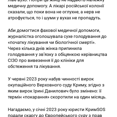
медичну допомогу. А лікарі російської колонії
сказали, що поки вона не оглухне, а нерв не
атрофується, то і шуми у вухах не пропадуть.
Аби домогтися фахової медичної допомоги,
журналістка оголошувала сухе голодування до
«початку лікування чи біологічної смерті».
Через кілька днів жінка припинила
голодування у зв’язку з обіцянкою керівництва
СІЗО про вивезення її до клініки для
обстеження та лікування.
У червні 2023 року набув чинності вирок
окупаційного Верховного суду Криму, згідно з
яким вирок Ірині Данилович було змінено: її
термін «покарання» скоротили на один місяць.
Нагадаємо, у січні 2023 року юристи КримSOS
подали скаргу до Європейського суду з прав