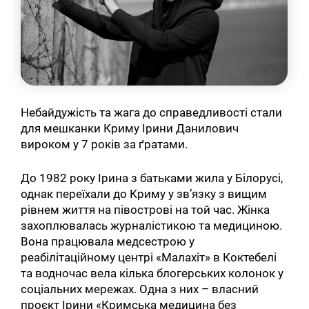
Небайдужість та жага до справедливості стали
для мешканки Криму Ірини Данилович
вироком у 7 років за ґратами.
До 1982 року Ірина з батьками жила у Білорусі,
однак переїхали до Криму у зв’язку з вищим
рівнем життя на півострові на той час. Жінка
захоплювалась журналістикою та медициною.
Вона працювала медсестрою у
реабілітаційному центрі «Малахіт» в Коктебелі
та водночас вела кілька блогерських колонок у
соціальних мережах. Одна з них – власний
проєкт Ірини «Кримська медицина без