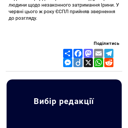
людини щодо незаконного затримання Ірини. У
червні цього ж року ЄСПЛ прийняв звернення
до розгляду.
Поділитись
Share
Facebook
Mastodon
Email
Telegr
Messenger
Diigo
X
WhatsApp
Reddit
Пошук за запитом:
Вибір редакції