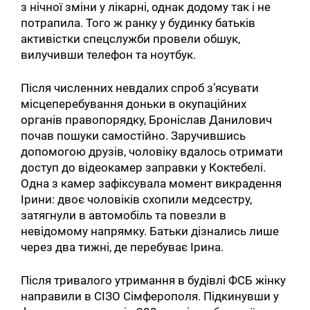
з нічної зміни у лікарні, однак додому так і не
потрапила. Того ж ранку у будинку батьків
активістки спецслужби провели обшук,
вилучивши телефон та ноутбук.
Після численних невдалих спроб з’ясувати
місцеперебування доньки в окупаційних
органів правопорядку, Броніслав Данилович
почав пошуки самостійно. Заручившись
допомогою друзів, чоловіку вдалось отримати
доступ до відеокамер заправки у Коктебелі.
Одна з камер зафіксувала момент викрадення
Ірини: двоє чоловіків схопили медсестру,
затягнули в автомобіль та повезли в
невідомому напрямку. Батьки дізнались лише
через два тижні, де перебуває Ірина.
Після тривалого утримання в будівлі ФСБ жінку
направили в СІЗО Сімферополя. Підкинувши у