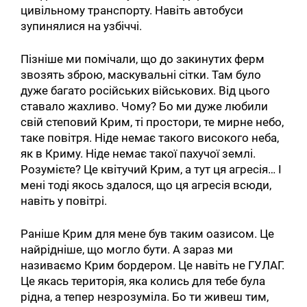
цивільному транспорту. Навіть автобуси
зупинялися на узбіччі.
Пізніше ми помічали, що до закинутих ферм
звозять зброю, маскувальні сітки. Там було
дуже багато російських військових. Від цього
ставало жахливо. Чому? Бо ми дуже любили
свій степовий Крим, ті простори, те мирне небо,
таке повітря. Ніде немає такого високого неба,
як в Криму. Ніде немає такої пахучої землі.
Розумієте? Це квітучий Крим, а тут ця агресія… І
мені тоді якось здалося, що ця агресія всюди,
навіть у повітрі.
Раніше Крим для мене був таким оазисом. Це
найрідніше, що могло бути. А зараз ми
називаємо Крим бордером. Це навіть не ГУЛАГ.
Це якась територія, яка колись для тебе була
рідна, а тепер незрозуміла. Бо ти живеш тим,