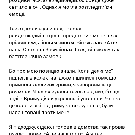
роздивитися, але ледь-ледь, бо сонце дуже
світило в очі. Однак я могла розгледіти їхні
емоції.
Так от, коли я увійшла, голова
райдержадміністрації представив мене не за
прізвищем, а іншим чином. Він сказав: «А це
наша Світлана Василівна». І тоді він якось так
багатозначно замовк…
Бо про мою позицію знали. Коли деякі мої
підлеглі в колективі дуже тішилися тому, що
прийшла «велика» країна, я заборонила ці
розмови. Я не очікувала такого від них, бо ще
тоді в Криму діяли українські установи. Через
це колеги, які підтримували окупацію, були
налаштовані проти мене.
Я підходжу, сідаю, і голова відомства так провів
рукою, і каже: «А це наші гості». А я так