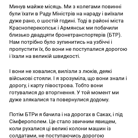
Минув майже місяць. Ми з колегами повинні
були їхати в Раду Міністрів на нараду і виїхали
дуже рано, о шостій годині. Тоді в районі міста
Красноперекопськ і Армянськ ми побачили
близько двадцяти бронетранспортерів (БТР).
Нам потрібно було зупинитись на узбіччі і
пропустити їх, бо вони не поступалися дорогою
і їхали на великій швидкості.
І вони не ховалися, вилізли з люків, деякі
військові стояли. І я зрозуміла, що вони знали і
дорогу, і карту півострова. Тобто вони
готувалися до вторгнення. У той момент ми
дуже злякалися та повернулися додому.
Потім БТРи я бачила і на дорогах в Саках, і під
Сімферополем. Це стало звичним явищем,
коли рухалися ці великі колони машин із
солдатами, не поступаючись дорогою