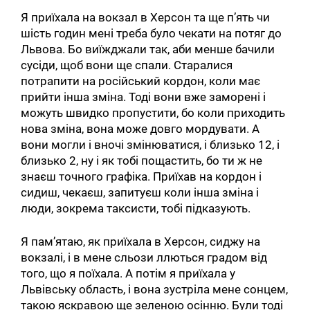
Я приїхала на вокзал в Херсон та ще п’ять чи
шість годин мені треба було чекати на потяг до
Львова. Бо виїжджали так, аби менше бачили
сусіди, щоб вони ще спали. Старалися
потрапити на російський кордон, коли має
прийти інша зміна. Тоді вони вже заморені і
можуть швидко пропустити, бо коли приходить
нова зміна, вона може довго мордувати. А
вони могли і вночі змінюватися, і близько 12, і
близько 2, ну і як тобі пощастить, бо ти ж не
знаєш точного графіка. Приїхав на кордон і
сидиш, чекаєш, запитуєш коли інша зміна і
люди, зокрема таксисти, тобі підказують.
Я пам’ятаю, як приїхала в Херсон, сиджу на
вокзалі, і в мене сльози ллються градом від
того, що я поїхала. А потім я приїхала у
Львівську область, і вона зустріла мене сонцем,
такою яскравою ще зеленою осінню. Були тоді