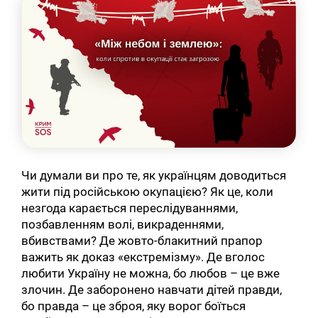
Чи думали ви про те, як українцям доводиться
жити під російською окупацією? Як це, коли
незгода карається переслідуваннями,
позбавленням волі, викраденнями,
вбивствами? Де жовто-блакитний прапор
важить як доказ «екстремізму». Де вголос
любити Україну не можна, бо любов – це вже
злочин. Де заборонено навчати дітей правди,
бо правда – це зброя, яку ворог боїться