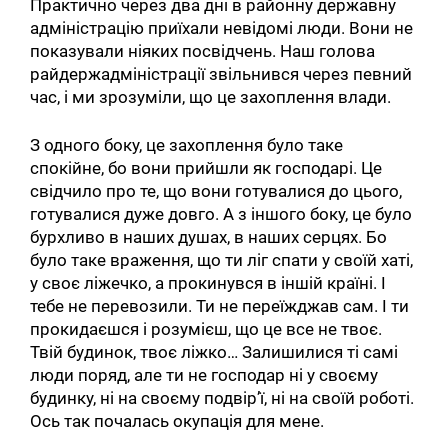
Практично через два дні в районну державну
адміністрацію приїхали невідомі люди. Вони не
показували ніяких посвідчень. Наш голова
райдержадміністрації звільнився через певний
час, і ми зрозуміли, що це захоплення влади.
З одного боку, це захоплення було таке
спокійне, бо вони прийшли як господарі. Це
свідчило про те, що вони готувалися до цього,
готувалися дуже довго. А з іншого боку, це було
бурхливо в наших душах, в наших серцях. Бо
було таке враження, що ти ліг спати у своїй хаті,
у своє ліжечко, а прокинувся в іншій країні. І
тебе не перевозили. Ти не переїжджав сам. І ти
прокидаєшся і розумієш, що це все не твоє.
Твій будинок, твоє ліжко… Залишилися ті самі
люди поряд, але ти не господар ні у своєму
будинку, ні на своєму подвір’ї, ні на своїй роботі.
Ось так почалась окупація для мене.