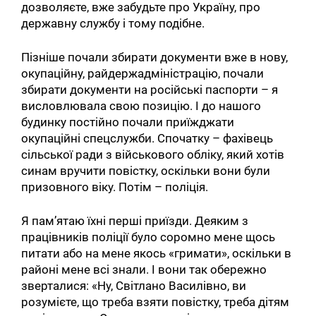
дозволяєте, вже забудьте про Україну, про
державну службу і тому подібне.
Пізніше почали збирати документи вже в нову,
окупаційну, райдержадміністрацію, почали
збирати документи на російські паспорти – я
висловлювала свою позицію. І до нашого
будинку постійно почали приїжджати
окупаційні спецслужби. Спочатку – фахівець
сільської ради з військового обліку, який хотів
синам вручити повістку, оскільки вони були
призовного віку. Потім – поліція.
Я пам’ятаю їхні перші приїзди. Деяким з
працівників поліції було соромно мене щось
питати або на мене якось «гримати», оскільки в
районі мене всі знали. І вони так обережно
зверталися: «Ну, Світлано Василівно, ви
розумієте, що треба взяти повістку, треба дітям