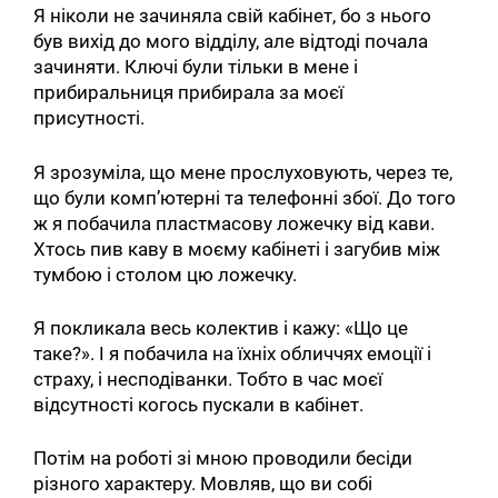
Я ніколи не зачиняла свій кабінет, бо з нього
був вихід до мого відділу, але відтоді почала
зачиняти. Ключі були тільки в мене і
прибиральниця прибирала за моєї
присутності.
Я зрозуміла, що мене прослуховують, через те,
що були комп’ютерні та телефонні збої. До того
ж я побачила пластмасову ложечку від кави.
Хтось пив каву в моєму кабінеті і загубив між
тумбою і столом цю ложечку.
Я покликала весь колектив і кажу: «Що це
таке?». І я побачила на їхніх обличчях емоції і
страху, і несподіванки. Тобто в час моєї
відсутності когось пускали в кабінет.
Потім на роботі зі мною проводили бесіди
різного характеру. Мовляв, що ви собі