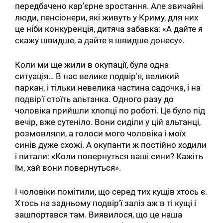
передбачено кар’єрне зростання. Але звичайні
люди, пенсіонери, які живуть у Криму, для них
це ніби конкуренція, дитяча забавка: «А дайте я
скажу швидше, а дайте я швидше донесу».
Коли ми ще жили в окупації, була одна
ситуація… В нас велике подвір’я, великий
паркан, і тільки невелика частина садочка, і на
подвір’ї стоїть альтанка. Одного разу до
чоловіка прийшли хлопці по роботі. Це було під
вечір, вже сутеніло. Вони сиділи у цій альтанці,
розмовляли, а голоси мого чоловіка і моїх
синів дуже схожі. А окупанти ж постійно ходили
і питали: «Коли повернуться ваші сини? Кажіть
їм, хай вони повернуться».
І чоловіки помітили, що серед тих кущів хтось є.
Хтось на задньому подвір’ї заліз аж в ті кущі і
зашпортався там. Виявилося, що це наша