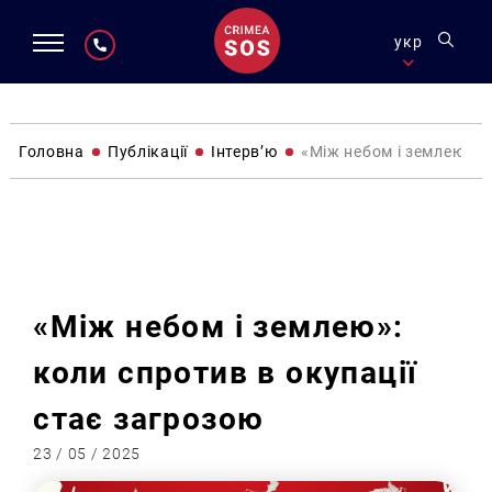
укр
Головна
Публікації
Інтервʼю
«Між небом і землею»: 
Інтервʼю
«Між небом і землею»:
коли спротив в окупації
стає загрозою
23 / 05 / 2025