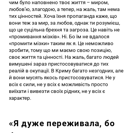
чим було наповнено твоє життя – миром,
любов’ю, злагодою, а тепер, на жаль, там нема
тих цінностей. Хоча їхня пропаганда каже, що
вони теж за мир, за любов, однак ти розумієш,
що це суцільна брехня та загроза. Це навіть не
«промивання мізків». Ні. Бо їм не вдалося
«промити мізки» таким як я. Це неможливо
зробити, тому що ми маємо свою позицію,
своє життя та цінності. На жаль, багато людей
вимушені зараз пристосовуватися до тих
реалій в окупації. В Криму багато незгодних, але
й вони мусять якось пристосовуватися. Не у
всіх є сили, не у всіх є можливість просто
виїхати і вивезти своїх рідних, не у всіх є
характер.
«Я дуже переживала, бо