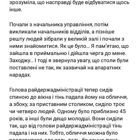
зрозуміла, що насправді буде відбуватися щось
інше.
Почали з начальника управління, потім
викликали начальників відділів, а пізніше
решту людей зібрали у великій залі і почали з
ними знайомитися. Як це було… Я пам’ятаю, що
зайшла в приймальню і дійшла черга до мене.
Заходжу… І тоді я звернула увагу, що столи були
поставлені не так, як зазвичай на апаратних
нарадах.
Голова райдержадміністрації тепер сидів
спиною до вікна і тінь падала йому на обличчя,
а збоку, за приставним столиком, сиділо троє
чи четверо людей. Одному було приблизно 45
років, а інші були дещо молодші. Вони сиділи
так, що від голови райдержадміністрації тінь
падала і на них. Тобто, обличчя можна було