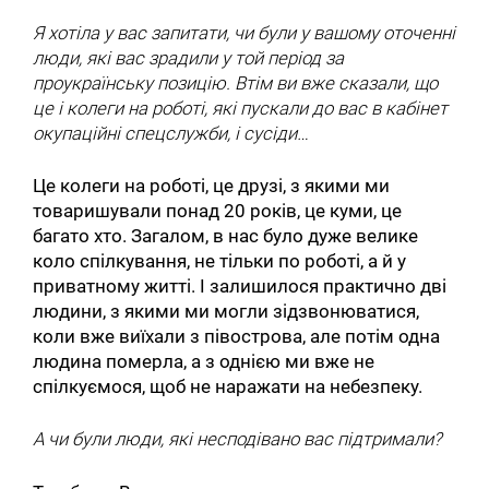
Я хотіла у вас запитати, чи були у вашому оточенні
люди, які вас зрадили у той період за
проукраїнську позицію. Втім ви вже сказали, що
це і колеги на роботі, які пускали до вас в кабінет
окупаційні спецслужби, і сусіди…
Це колеги на роботі, це друзі, з якими ми
товаришували понад 20 років, це куми, це
багато хто. Загалом, в нас було дуже велике
коло спілкування, не тільки по роботі, а й у
приватному житті. І залишилося практично дві
людини, з якими ми могли зідзвонюватися,
коли вже виїхали з півострова, але потім одна
людина померла, а з однією ми вже не
спілкуємося, щоб не наражати на небезпеку.
А чи були люди, які несподівано вас підтримали?