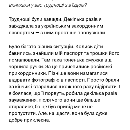
виникали у вас труднощі з в’їздом?
Труднощі були завжди. Декілька разів я
заїжджала за українським закордонним
паспортом
—
з ним простіше пропускали.
Було багато різних ситуацій. Колись діти
бавились, знайшли мій паспорт та трошки його
помалювали. Там така тоненька смужка від
чорнила ручки. За це причепились російські
прикордонники. Пізніше вони намагалися
відірвати фотографію в паспорті. Просто брали
за кінчик і старалися її кожного разу відірвати. І
я боялася, що її порвуть, робила декілька разів
зауваження, після чого вони ще більше
старалися, бо це був привід мене не
пропустити. Але, на щастя, вона була дуже
добре приклеєна.