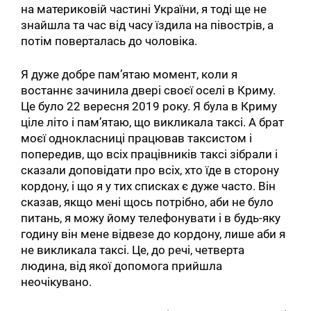
на материковій частині України, я тоді ще не
знайшла та час від часу їздила на півострів, а
потім поверталась до чоловіка.
Я дуже добре пам’ятаю момент, коли я
востаннє зачинила двері своєї оселі в Криму.
Це було 22 вересня 2019 року. Я була в Криму
ціле літо і пам’ятаю, що викликала таксі. А брат
моєї однокласниці працював таксистом і
попередив, що всіх працівників таксі зібрали і
сказали доповідати про всіх, хто їде в сторону
кордону, і що я у тих списках є дуже часто. Він
сказав, якщо мені щось потрібно, аби не було
питань, я можу йому телефонувати і в будь-яку
годину він мене відвезе до кордону, лише аби я
не викликала таксі. Це, до речі, четверта
людина, від якої допомога прийшла
неочікувано.