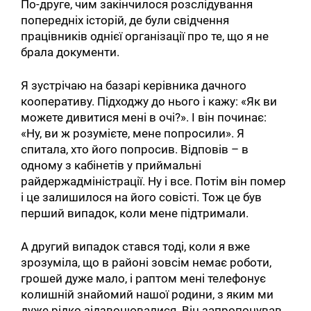
По-друге, чим закінчилося розслідування
попередніх історій, де були свідчення
працівників однієї організації про те, що я не
брала документи.
Я зустрічаю на базарі керівника дачного
кооперативу. Підходжу до нього і кажу: «Як ви
можете дивитися мені в очі?». І він починає:
«Ну, ви ж розумієте, мене попросили». Я
спитала, хто його попросив. Відповів – в
одному з кабінетів у приймальні
райдержадміністрації. Ну і все. Потім він помер
і це залишилося на його совісті. Тож це був
перший випадок, коли мене підтримали.
А другий випадок стався тоді, коли я вже
зрозуміла, що в районі зовсім немає роботи,
грошей дуже мало, і раптом мені телефонує
колишній знайомий нашої родини, з яким ми
дуже рідко зідзвонювалися. Він запропонував