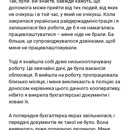
Так, були. Ви знаєте, завжди кажуть, що
допомога може прийти від тих людей, від яких
не очікуєш і в той час, у який не очікуєш. Коли
закрилася українська райдержадміністрація і я
залишилася без роботи, де б я не намагалась
працевлаштуватися – мене ніде не брали. Ба
більше, це супроводжувалося дзвінками, щоб
мене не працевлаштовували.
Тоді я знайшла собі дуже низькооплачувану
роботу. Це звичайні дачі, де була вакансія
обліковця. Я вийшла на роботу, пропрацювала
близько місяця, і мене викликають в поліцію за
доносом керівника цього дачного кооперативу,
нібито я викрила бухгалтерські документи і
ховаю їх.
А попередня бухгалтерка якраз звільнилася, і
передачі документів як такої не було. Вона
виявилась дуже порядною людиною. Мене