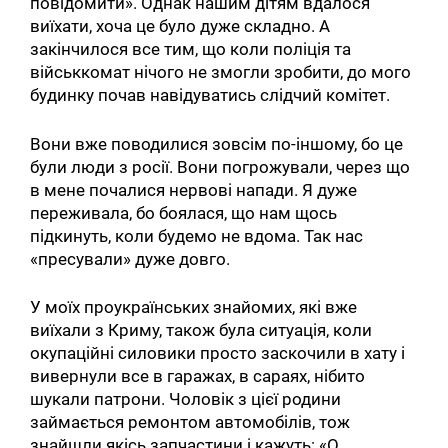
повідомити». Однак нашим дітям вдалося
виїхати, хоча це було дуже складно. А
закінчилося все тим, що коли поліція та
військкомат нічого не змогли зробити, до мого
будинку почав навідуватись слідчий комітет.
Вони вже поводилися зовсім по-іншому, бо це
були люди з росії. Вони погрожували, через що
в мене почалися нервові напади. Я дуже
переживала, бо боялася, що нам щось
підкинуть, коли будемо не вдома. Так нас
«пресували» дуже довго.
У моїх проукраїнських знайомих, які вже
виїхали з Криму, також була ситуація, коли
окупаційні силовики просто заскочили в хату і
вивернули все в гаражах, в сараях, нібито
шукали патрони. Чоловік з цієї родини
Пошук за запитом:
займається ремонтом автомобілів, тож
знайшли якісь запчастини і кажуть: «О,