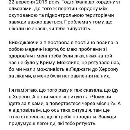
22 вересня 2019 року. Тоді я їхала до кордону зі
сльозами. До того ж перетин кордону між
окупованою та підконтрольною територіями
завжди важко дається. Проблема у тому, що
ніколи не знаєш, чи тебе випустять.
Виїжджаючи з півострова я постійно возила із
собою медичні карти, бо маю проблеми зі
здоров’ям і мені треба були ліки, яких на той
час не було у Криму. Можливо, це рятувало нас,
бо ми мали можливість виїжджати до Херсону
за ліками, в мене були направлення на них.
І я пам’ятаю, що того разу я теж сказала, що їду
в Херсон. А вони мене запитують: «Чому ви
їдете за ліками, а повертаєтеся через місяці?». А
я відповіла їм, що ось така ситуація, там ще
тітка старенька, що її треба провідати. Завжди
придумуєш легенди, які тебе рятують.