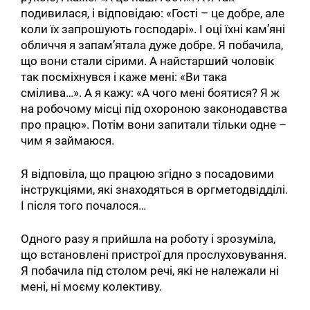
подивилася, і відповідаю: «Гості – це добре, але
коли їх запрошують господарі». І оці їхні кам’яні
обличчя я запам’ятала дуже добре. Я побачила,
що вони стали сірими. А найстарший чоловік
так посміхнувся і каже мені: «Ви така
смілива…». А я кажу: «А чого мені боятися? Я ж
на робочому місці під охороною законодавства
про працю». Потім вони запитали тільки одне –
чим я займаюся.
Я відповіла, що працюю згідно з посадовими
інструкціями, які знаходяться в оргметодвідділі.
І після того почалося…
Одного разу я прийшла на роботу і зрозуміла,
що встановлені пристрої для прослуховування.
Я побачила під столом речі, які не належали ні
мені, ні моєму колективу.