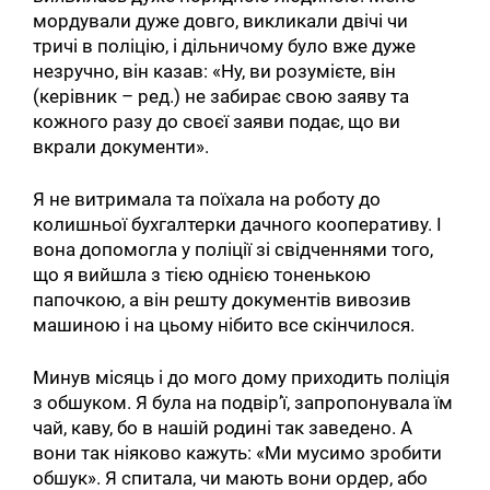
мордували дуже довго, викликали двічі чи
тричі в поліцію, і дільничому було вже дуже
незручно, він казав: «Ну, ви розумієте, він
(керівник – ред.) не забирає свою заяву та
кожного разу до своєї заяви подає, що ви
вкрали документи».
Я не витримала та поїхала на роботу до
колишньої бухгалтерки дачного кооперативу. І
вона допомогла у поліції зі свідченнями того,
що я вийшла з тією однією тоненькою
папочкою, а він решту документів вивозив
машиною і на цьому нібито все скінчилося.
Минув місяць і до мого дому приходить поліція
з обшуком. Я була на подвір’ї, запропонувала їм
чай, каву, бо в нашій родині так заведено. А
вони так ніяково кажуть: «Ми мусимо зробити
обшук». Я спитала, чи мають вони ордер, або