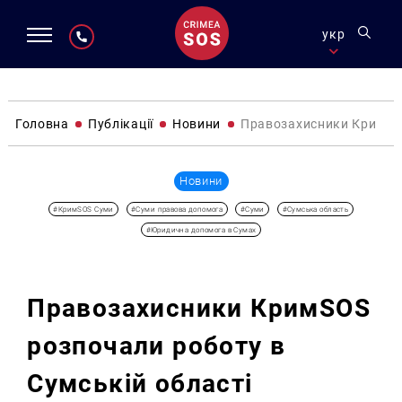
укр
Головна
Публікації
Новини
Правозахисники КримSOS
Новини
#КримSOS Суми
#Суми правова допомога
#Суми
#Сумська область
#Юридична допомога в Сумах
Правозахисники КримSOS
розпочали роботу в
Сумській області