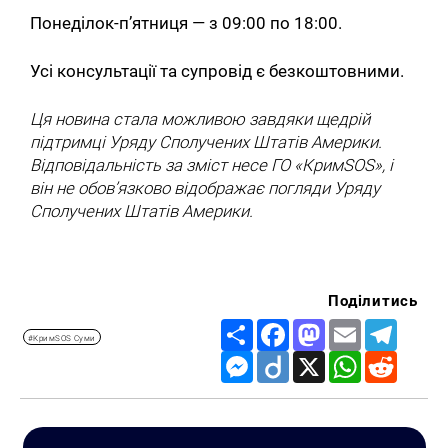
Понеділок-п’ятниця — з 09:00 по 18:00.
Усі консультації та супровід є безкоштовними.
Ця новина стала можливою завдяки щедрій
підтримці Уряду Сполучених Штатів Америки.
Відповідальність за зміст несе ГО «КримSOS», і
він не обов’язково відображає погляди Уряду
Сполучених Штатів Америки.
Поділитись
Share
Facebook
Mastodon
Email
Telegr
#КримSOS Суми
Messenger
Diigo
X
WhatsApp
Reddit