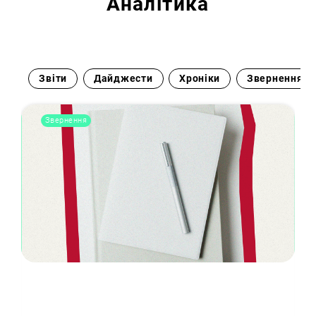
Аналітика
Звіти
Дайджести
Хроніки
Звернення
Звернення