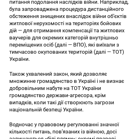
питання подолання наслідків війни. Наприклад,
була запроваджена процедура дистанційного
обстеження знищених внаслідок війни об’єктів
житлової нерухомості на територіях бойових
дій — для отримання компенсації та житлових
ваучерів для окремих категорій внутрішньо
переміщених осіб (далі — ВПО), які виїхали з
тимчасово окупованих територій (далі — ТОТ)
України.
Також ухвалений закон, який дозволяє
множинне громадянство в Україні і не визнає
добровільним набуте на ТОТ України
громадянство держави-агресора, крім
випадків, коли такі дії створюють загрози
національній безпеці України.
Водночас у правовому регулюванні значної
кількості питань, пов’язаних із війною, досі
залишаються «білі плями»: окремі правові