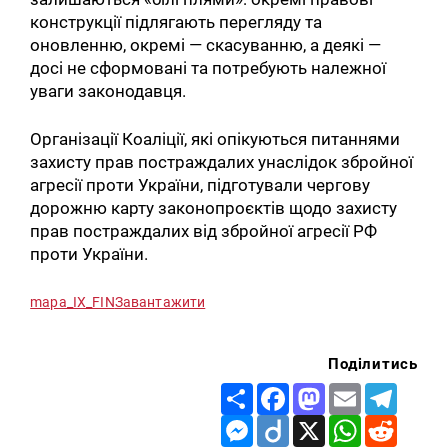
конструкції підлягають перегляду та
оновленню, окремі — скасуванню, а деякі —
досі не сформовані та потребують належної
уваги законодавця.
Організації Коаліції, які опікуються питаннями
захисту прав постраждалих унаслідок збройної
агресії проти України, підготували чергову
дорожню карту законопроєктів щодо захисту
прав постраждалих від збройної агресії РФ
проти України.
mapa_IX_FIN
Завантажити
Поділитись
Share
Facebook
Mastodon
Email
Telegr
Messenger
Diigo
X
WhatsApp
Reddit