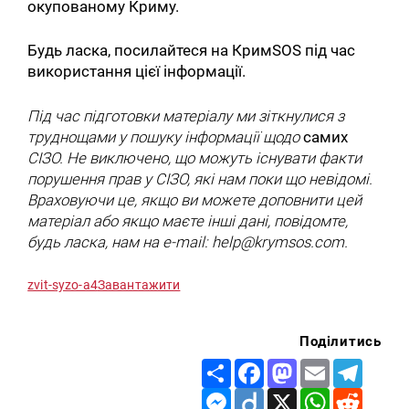
окупованому Криму.
Будь ласка, посилайтеся на КримSOS під час
використання цієї інформації.
Під час підготовки матеріалу ми зіткнулися з
труднощами у
пошуку інформації щодо
самих
СІЗО. Не виключено, що можуть існувати факти
порушення прав у СІЗО, які нам поки що невідомі.
Враховуючи це, якщо ви можете доповнити цей
матеріал або якщо маєте інші дані, повідомте,
будь ласка, нам на е-mail: help@krymsos.com.
zvit-syzo-a4
Завантажити
Поділитись
Share
Facebook
Mastodon
Email
Telegr
Messenger
Diigo
X
WhatsApp
Reddit