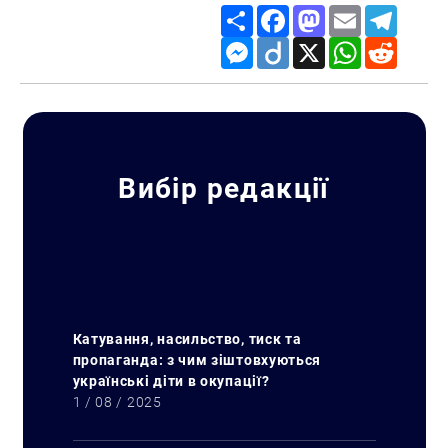
Share
Facebook
Mastodon
Email
Telegr
Messenger
Diigo
X
WhatsApp
Reddit
Вибір редакції
Катування, насильство, тиск та
пропаганда: з чим зіштовхуються
українські діти в окупації?
1 / 08 / 2025