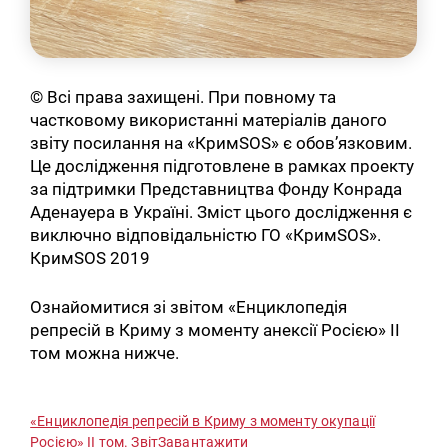
© Всі права захищені. При повному та
частковому використанні матеріалів даного
звіту посилання на «КримSOS» є обов’язковим.
Це дослідження підготовлене в рамках проекту
за підтримки Представництва Фонду Конрада
Аденауера в Україні. Зміст цього дослідження є
виключно відповідальністю ГО «КримSOS».
КримSOS 2019
Ознайомитися зі звітом «Енциклопедія
репресій в Криму з моменту анексії Росією» II
том можна нижче.
«Енциклопедія репресій в Криму з моменту окупації
Росією» II том. Звіт
Завантажити