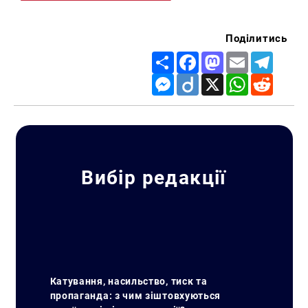
Поділитись
Share
Facebook
Mastodon
Email
Telegr
Messenger
Diigo
X
WhatsApp
Reddit
Вибір редакції
Катування, насильство, тиск та
пропаганда: з чим зіштовхуються