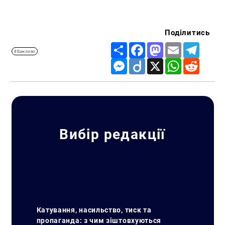
Поділитись
Share
Facebook
Mastodon
Email
Telegr
#Важливо
Messenger
Diigo
X
WhatsApp
Reddit
Вибір редакції
Катування, насильство, тиск та
пропаганда: з чим зіштовхуються