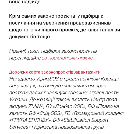
вона надійде.
Крім самих законопроєктів, у підбірці є
посилання на звернення правозахисників
щодо того чи іншого проєкту, детальні аналізи
документів тощо.
Повний текст підбірки законопроєктів
переглядайте
за посиланням нижче
.
Дорожня карта законопроєктів
Завантажити
Нагадаємо, КримSOS є представником Коаліції
організацій, що опікуються захистом прав
постраждалих внаслідок збройної агресії проти
України. До Коаліції також входять Центр прав
людини ZMINA, ГО «Донбас СОС», БФ «Право на
захист», БФ «Схід-SOS», ГО «Громадський холдинг
«ГРУПА ВПЛИВУ», БФ «Stabilization Support
Services» і Кримська правозахисна група.