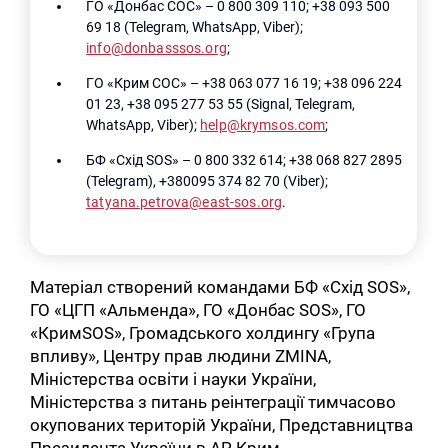
ГО «Донбас СОС» – 0 800 309 110; +38 093 500
69 18 (Telegram, WhatsApp, Viber);
info@donbasssos.org
;
ГО «Крим СОС» – +38 063 077 16 19; +38 096 224
01 23, +38 095 277 53 55 (Signal, Telegram,
WhatsApp, Viber);
help@krymsos.com
;
БФ «Схід SOS» – 0 800 332 614; +38 068 827 2895
(Telegram), +380095 374 82 70 (Viber);
tatyana.petrova@east-sos.org
.
Матеріал створений командами БФ «Схід SOS»,
ГО «ЦГП «Альменда», ГО «Донбас SOS», ГО
«КримSOS», Громадського холдингу «Група
впливу», Центру прав людини ZMINA,
Міністерства освіти і науки України,
Міністерства з питань реінтеграції тимчасово
окупованих територій України, Представництва
Президента України в АР Крим.