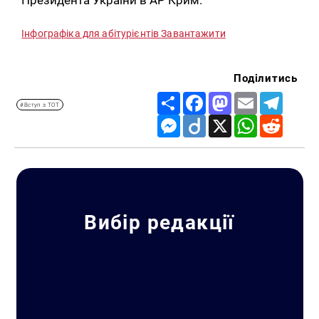
Інфографіка для абітурієнтів
Завантажити
Поділитись
Share
Facebook
Mastodon
Email
Telegr
#Вступ з ТОТ
Messenger
Diigo
X
WhatsApp
Reddit
Вибір редакції