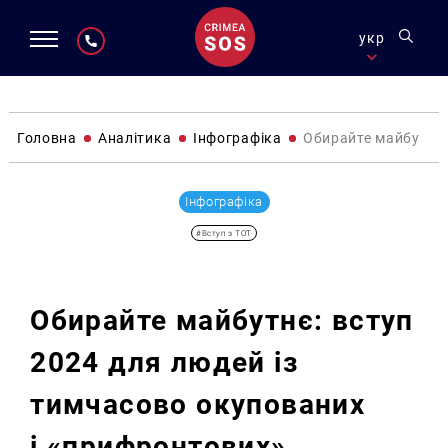
укр
Головна
Аналітика
Інфографіка
Обирайте майбутнє:
Інфографіка
#Вступ з ТОТ
Обирайте майбутнє: вступ
2024 для людей із
тимчасово окупованих
і «прифронтових»