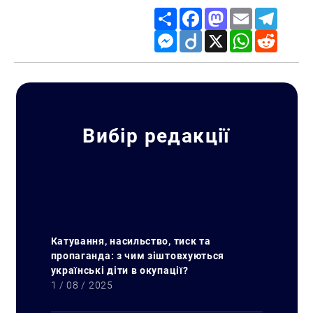
Share
Facebook
Mastodon
Email
Telegr
Messenger
Diigo
X
WhatsApp
Reddit
Вибір редакції
Катування, насильство, тиск та
пропаганда: з чим зіштовхуються
українські діти в окупації?
1 / 08 / 2025