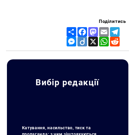
Поділитись
Share
Facebook
Mastodon
Email
Telegr
Messenger
Diigo
X
WhatsApp
Reddit
Вибір редакції
Катування, насильство, тиск та
пропаганда: з чим зіштовхуються