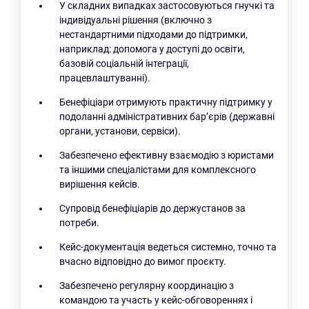
У складних випадках застосовуються гнучкі та
індивідуальні рішення (включно з
нестандартними підходами до підтримки,
наприклад: допомога у доступі до освіти,
базовій соціальній інтеграції,
працевлаштуванні).
Бенефіціари отримують практичну підтримку у
подоланні адміністративних бар’єрів (державні
органи, установи, сервіси).
Забезпечено ефективну взаємодію з юристами
та іншими спеціалістами для комплексного
вирішення кейсів.
Супровід бенефіціарів до держустанов за
потреби.
Пошук за запитом:
Кейс-документація ведеться системно, точно та
вчасно відповідно до вимог проєкту.
Забезпечено регулярну координацію з
командою та участь у кейс-обговореннях і