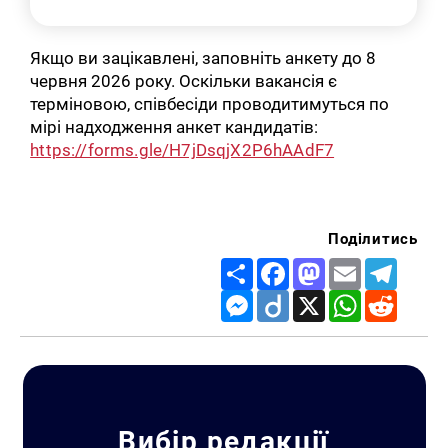
Якщо ви зацікавлені, заповніть анкету до 8
червня 2026 року. Оскільки вакансія є
терміновою, співбесіди проводитимуться по
мірі надходження анкет кандидатів:
https://forms.gle/H7jDsqjX2P6hAAdF7
Поділитись
Share
Facebook
Mastodon
Email
Telegr
Messenger
Diigo
X
WhatsApp
Reddit
Вибір редакції