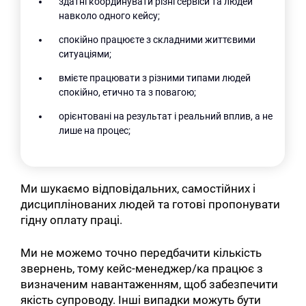
здатні координувати різні сервіси та людей
навколо одного кейсу;
спокійно працюєте з складними життєвими
ситуаціями;
вмієте працювати з різними типами людей
спокійно, етично та з повагою;
орієнтовані на результат і реальний вплив, а не
лише на процес;
Ми шукаємо відповідальних, самостійних і
дисциплінованих людей та готові пропонувати
гідну оплату праці.
Ми не можемо точно передбачити кількість
звернень, тому кейс-менеджер/ка працює з
визначеним навантаженням, щоб забезпечити
якість супроводу. Інші випадки можуть бути