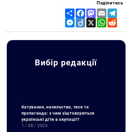
Поділитись
Share
Facebook
Mastodon
Email
Telegr
Messenger
Diigo
X
WhatsApp
Reddit
Вибір редакції
Катування, насильство, тиск та
пропаганда: з чим зіштовхуються
українські діти в окупації?
1 / 08 / 2025