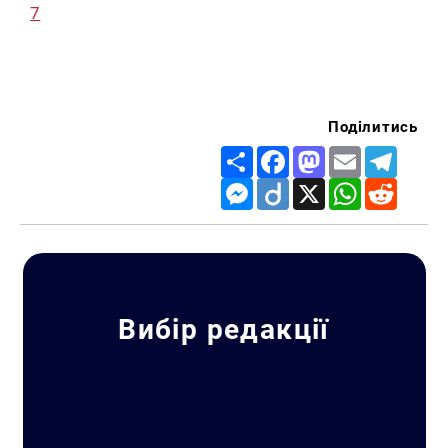
7
Поділитись
Share
Facebook
Mastodon
Email
Telegr
Messenger
Diigo
X
WhatsApp
Reddit
Вибір редакції