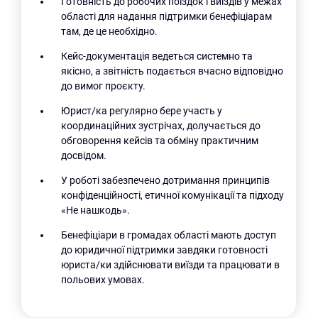
Готовність до робочих поїздок і виїздів у межах
області для надання підтримки бенефіціарам
там, де це необхідно.
Кейс-документація ведеться системно та
якісно, а звітність подається вчасно відповідно
до вимог проєкту.
Юрист/ка регулярно бере участь у
координаційних зустрічах, долучається до
обговорення кейсів та обміну практичним
досвідом.
У роботі забезпечено дотримання принципів
конфіденційності, етичної комунікації та підходу
«Не нашкодь».
Пошук за запитом:
Бенефіціари в громадах області мають доступ
до юридичної підтримки завдяки готовності
юриста/ки здійснювати виїзди та працювати в
польових умовах.