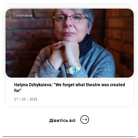
Interviews
Halyna Dzhykaieva: “We forget what theatre was created
for”
27 / 03 / 2025
Дівитісь всі