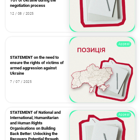
TOT of Ukraine during the
negotiation process
12 / 08 / 2025
Appeal
STATEMENT on the need to
ensure the rights of victims of
armed aggression against
Ukraine
7 / 07 / 2025
STATEMENT of National and
Appeal
International, Humanitarian
and Human Rights
Organisations on Building
Back Better: Unlocking the
Recovery Potential through