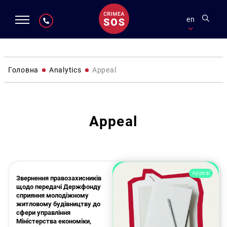
en
Головна
Analytics
Appeal
Appeal
Appeal
Звернення правозахисників
щодо передачі Держфонду
сприяння молодіжному
житловому будівництву до
сфери управління
Міністерства економіки,