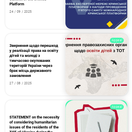
Platform
24 / 09 / 2025
Appeal
Звернення щодо перешкод
у реалізації права на освіту
Search for:
дітей та молоді з
тимчасово окупованих
територій України через
брак місць державного
замовлення
27 / 08 / 2025
Appeal
STATEMENT on the necessity
of considering humanitarian
issues of the residents of the