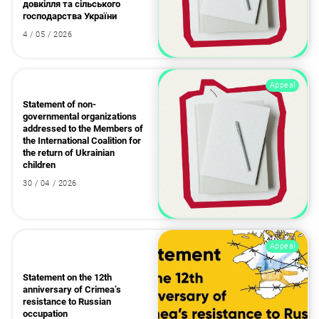
довкілля та сільського
господарства України
4 / 05 / 2026
Appeal
Statement of non-
governmental organizations
addressed to the Members of
the International Coalition for
the return of Ukrainian
children
30 / 04 / 2026
Appeal
Statement on the 12th
anniversary of Crimea’s
resistance to Russian
occupation