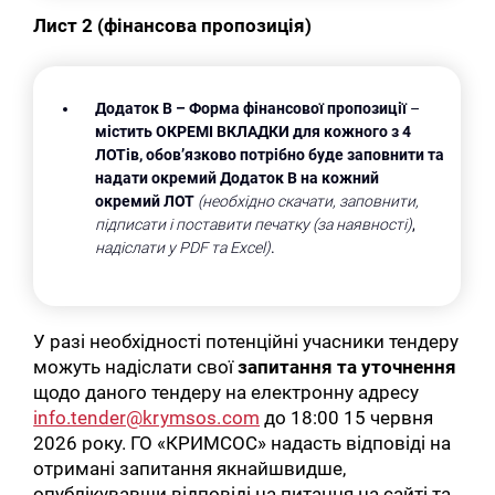
Лист 2 (фінансова пропозиція)
Додаток В
– Форма фінансової пропозиції
–
містить ОКРЕМІ ВКЛАДКИ для кожного з 4
ЛОТів, обов’язково потрібно буде заповнити та
надати окремий Додаток В на кожний
окремий ЛОТ
(необхідно скачати, заповнити,
підписати і поставити печатку (за наявності)
,
надіслати у PDF та Excel)
.
У разі необхідності потенційні учасники тендеру
можуть надіслати свої
запитання та уточнення
щодо даного тендеру на електронну адресу
info.tender@krymsos.com
до 18:00 15 червня
2026 року. ГО «КРИМСОС» надасть відповіді на
отримані запитання якнайшвидше,
опублікувавши відповіді на питання на сайті та