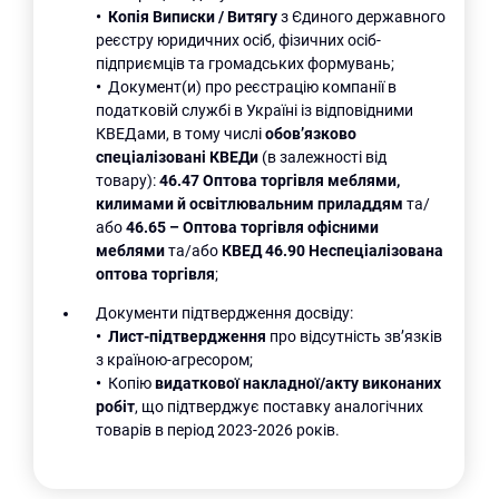
•
Копія Виписки / Витягу
з Єдиного державного
реєстру юридичних осіб, фізичних осіб-
підприємців та громадських формувань;
•
Документ(и) про реєстрацію компанії в
податковій службі в Україні із відповідними
КВЕДами, в тому числі
обов’язково
спеціалізовані КВЕДи
(в залежності від
товару):
46.47 Оптова торгівля меблями,
килимами й освітлювальним приладдям
та/
або
46.65 – Оптова торгівля офісними
меблями
та/або
КВЕД 46.90 Неспеціалізована
оптова торгівля
;
Документи підтвердження досвіду:
•
Лист-підтвердження
про відсутність зв’язків
з країною-агресором;
•
Копію
видаткової накладної/акту виконаних
робіт
, що підтверджує поставку аналогічних
товарів в період 2023-2026 років.