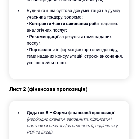
Будь-яка інша суттєва документація на думку
учасника тендеру, зокрема:
•
Контракти + акти виконаних робіт
наданих
аналогічних послуг;
•
Рекомендації
за результатами наданих
послуг.
•
Портфоліо
з інформацією про опис досвіду,
теми наданих консультацій, строки виконання,
успішні кейси тощо.
Лист 2 (фінансова пропозиція)
Додаток В
– Форма фінансової пропозиції
(необхідно скачати, заповнити, підписати і
поставити печатку (за наявності)
,
надіслати у
PDF та Excel)
.