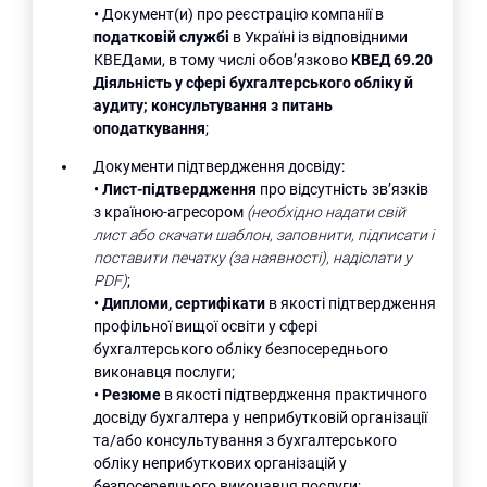
•
Документ(и) про реєстрацію компанії в
податковій службі
в Україні із відповідними
КВЕДами, в тому числі обов’язково
КВЕД 69.20
Діяльність у сфері бухгалтерського обліку й
аудиту; консультування з питань
оподаткування
;
Документи підтвердження досвіду:
•
Лист-підтвердження
про відсутність зв’язків
з країною-агресором
(необхідно надати свій
лист або скачати шаблон, заповнити, підписати і
поставити печатку (за наявності), надіслати у
PDF)
;
•
Дипломи, сертифікати
в якості підтвердження
профільної вищої освіти у сфері
бухгалтерського обліку безпосереднього
виконавця послуги;
•
Резюме
в якості підтвердження практичного
досвіду бухгалтера у неприбутковій організації
та/або консультування з бухгалтерського
обліку неприбуткових організацій у
безпосереднього виконавця послуги;