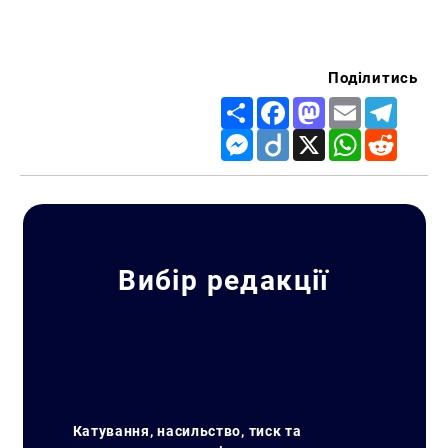
Поділитись
Share
Facebook
Mastodon
Email
Telegr
Messenger
Diigo
X
WhatsApp
Reddit
Вибір редакції
Пошук за запитом:
Катування, насильство, тиск та