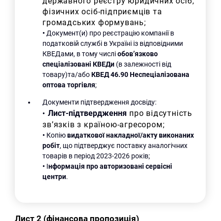
державного реєстру юридичних осіб,
фізичних осіб-підприємців та
громадських формувань;
•
Документ(и) про реєстрацію компанії в
податковій службі в Україні із відповідними
КВЕДами, в тому числі
обов’язково
спеціалізовані КВЕДи
(в залежності від
товару)та/або
КВЕД 46.90 Неспеціалізована
оптова торгівля
;
Документи підтвердження досвіду:
Лист-підтвердження
про відсутність
•
зв’язків з країною-агресором;
•
Копію
видаткової накладної/акту виконаних
робіт
, що підтверджує поставку аналогічних
товарів в період 2023-2026 років;
•
І
нформація про авторизовані сервісні
центри
.
Лист 2 (фінансова пропозиція)