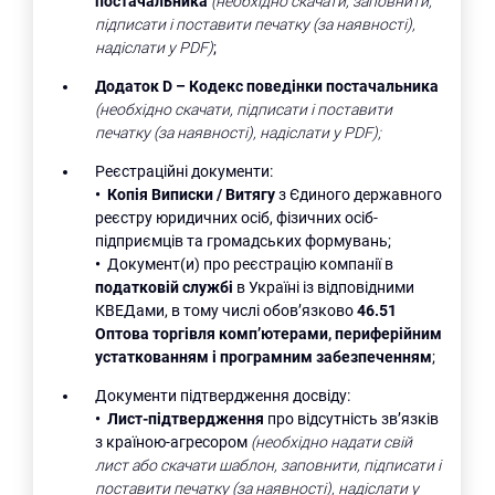
постачальника
(необхідно скачати, заповнити,
підписати і поставити печатку (за наявності),
надіслати у PDF)
;
Додаток D
– Кодекс поведінки постачальника
(необхідно скачати, підписати і поставити
печатку (за наявності), надіслати у PDF);
Реєстраційні документи:
•
Копія Виписки / Витягу
з Єдиного державного
реєстру юридичних осіб, фізичних осіб-
підприємців та громадських формувань;
•
Документ(и) про реєстрацію компанії в
податковій службі
в Україні із відповідними
КВЕДами, в тому числі обов’язково
46.51
Оптова торгівля комп’ютерами, периферійним
устаткованням і програмним забезпеченням
;
Документи підтвердження досвіду:
•
Лист-підтвердження
про відсутність зв’язків
з країною-агресором
(необхідно надати свій
лист або скачати шаблон, заповнити, підписати і
поставити печатку (за наявності), надіслати у