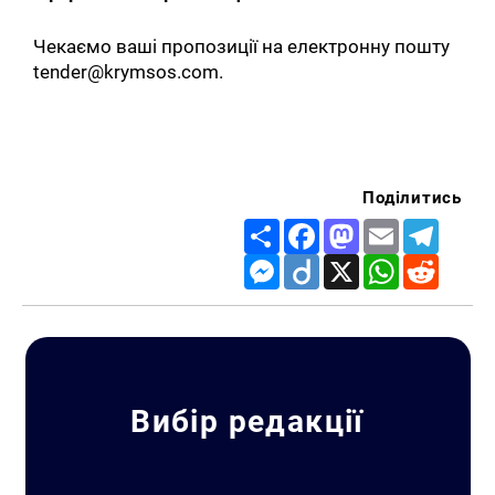
Чекаємо ваші пропозиції на електронну пошту
tender@krymsos.com.
Поділитись
Share
Facebook
Mastodon
Email
Telegr
Messenger
Diigo
X
WhatsApp
Reddit
Вибір редакції