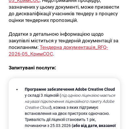
05_КримСОС
. Недотримання процедур,
зазначених у цьому документі, може призвести
до дискваліфікації учасників тендеру з процесу
оцінки тендерних пропозицій.
Додатки з детальною інформацією щодо
закупівлі міститься у тендерній документації за
посиланням:
Тендерна документація_RFQ-
2026-05_КримСОС
.
Запитувані послуги:
Програмне забезпечення Adobe Creative Cloud
у складі 3 ліцензій (
під однією ліцензією мається
на увазі підключення ліцензійного пакету Adobe
Creative Cloud
), кожна з яких підтримує
встановлення на двох пристроях одночасно.
Тривалість дії ліцензії становить 1 рік,
починаючи з 25.03.2026
(або від дати, вказаної