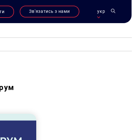
Зв'язатись з нами
укр
ти
орум