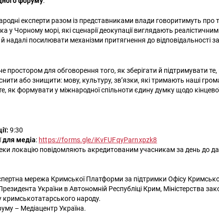
дного форуму
.
ародні експерти разом із представниками влади говоритимуть про те
а у Чорному морі, які сценарії деокупації виглядають реалістичним
к й надалі посилювати механізми притягнення до відповідальності з
е простором для обговорення того, як зберігати й підтримувати те,
нити або знищити: мову, культуру, зв’язки, які тримають наші грома
те, як формувати у міжнародної спільноти єдину думку щодо кінцево
ії:
9:30
ї для медіа
:
https://forms.gle/iKvFUFqyParnxpzk8
пеки локацію повідомляють акредитованим учасникам за день до д
кспертна мережа Кримської Платформи за підтримки Офісу Кримсько
резидента України в Автономній Республіці Крим, Міністерства за
у кримськотатарського народу.
уму – Медіацентр Україна.