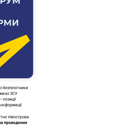
кі безпілотники
ямках ЗСУ
 позиції
рансформації.
тнє півострова.
ла проведення