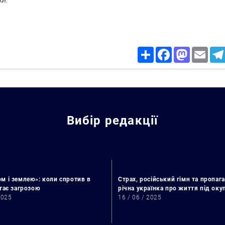
ки.
Share
Facebook
Mastodon
Email
Вибір редакції
м і землею»: коли спротив в
Пошук за запитом:
Страх, російський гімн та пропага
стає загрозою
річна українка про життя під ок
2025
16 / 06 / 2025