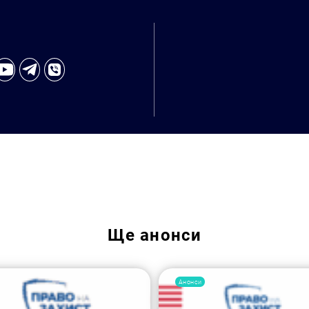
Ще
анонси
Анонси