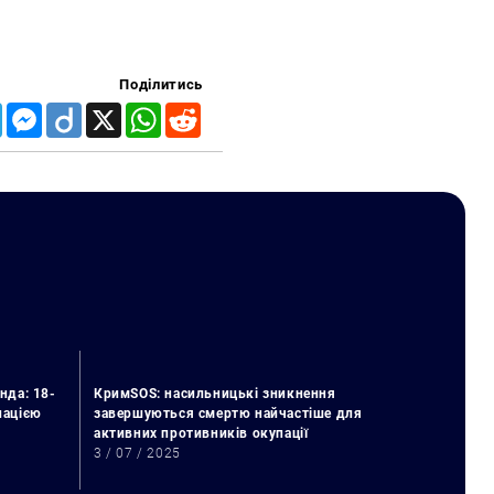
Поділитись
Telegram
Messenger
Diigo
X
WhatsApp
Reddit
нда: 18-
КримSOS: насильницькі зникнення
упацією
завершуються смертю найчастіше для
активних противників окупації
3 / 07 / 2025