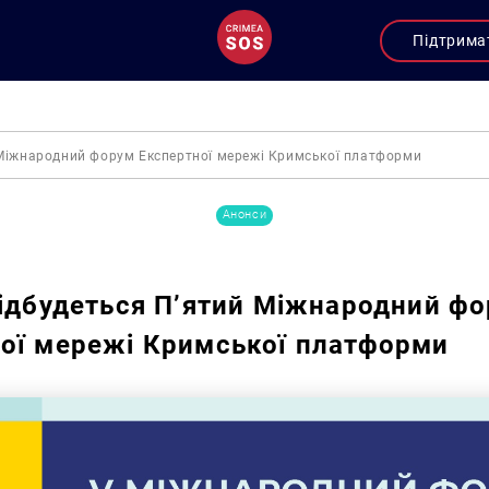
Підтрима
й Міжнародний форум Експертної мережі Кримської платформи
Анонси
відбудеться П’ятий Міжнародний ф
ої мережі Кримської платформи