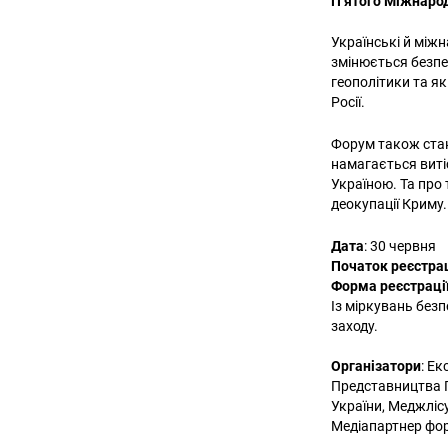
П’ятого Міжнаро
Українські й міжн
змінюється безпек
геополітики та я
Росії.
Форум також стан
намагається витіс
Україною. Та про 
деокупації Криму.
Дата
: 30 червня
Початок реєстрац
Форма реєстраці
Із міркувань без
заходу.
Організатори
: Е
Представництва П
України, Меджліс
Медіапартнер фор