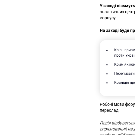
У заході візьмут
аналітичних цент
корпусу.
На заході буде п
Крізь призм
проти Украї
Крим як кон
Переписати 
Коаліція пр
Робочі мови фору
переклад.
Подія відбудетьс
спрямований на д