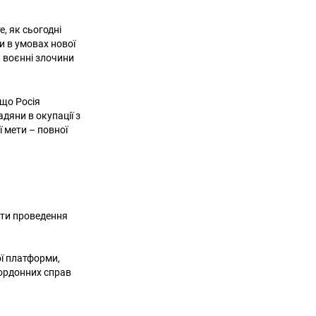
, як сьогодні
и в умовах нової
а воєнні злочини
 що Росія
дяни в окупації з
ї мети – повної
ати проведення
ї платформи,
кордонних справ