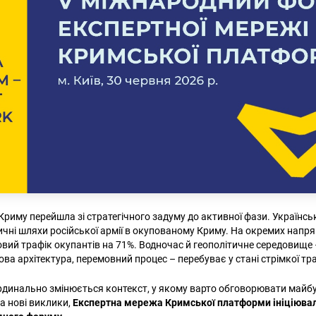
 Криму перейшла зі стратегічного задуму до активної фази. Українсь
тичні шляхи російської армії в окупованому Криму. На окремих напр
вий трафік окупантів на 71%. Водночас й геополітичне середовище –
ова архітектура, перемовний процес – перебуває у стані стрімкої т
рдинально змінюється контекст, у якому варто обговорювати майбу
а нові виклики,
Експертна мережа Кримської платформи ініціюва