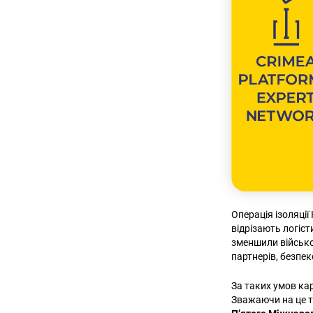
Операція ізоляції
відрізають логіс
зменшили військо
партнерів, безпек
За таких умов ка
Зважаючи на це т