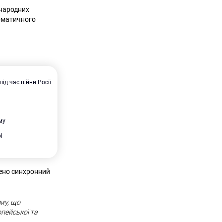
жнародних
ломатичного
ід час війни Росії
му
і
чено синхронний
му, що
пейської та