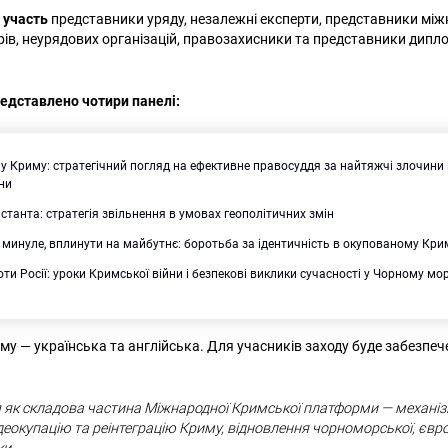
ь участь
представники уряду, незалежні експерти, представники мі
рів, неурядових організацій, правозахисники та представники дип
редставлено чотири панелі:
у Криму: стратегічний погляд на ефективне правосуддя за найтяжчі злочини п
ни
станта: стратегія звільнення в умовах геополітичних змін
минуле, вплинути на майбутнє: боротьба за ідентичність в окупованому Кри
оти Росії: уроки Кримської війни і безпекові виклики сучасності у Чорному мор
му — українська та англійська. Для учасників заходу буде забезпе
я як складова частина Міжнародної Кримської платформи — механіз
еокупацію та реінтеграцію Криму, відновлення чорноморської, євро