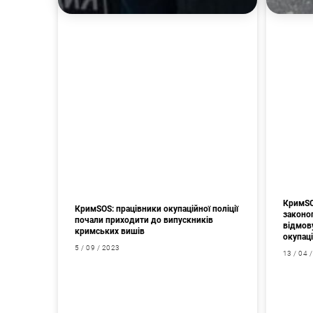
КримSO
КримSOS: працівники окупаційної поліції
законо
почали приходити до випускників
відмов
кримських вишів
окупаці
5 / 09 / 2023
13 / 04 