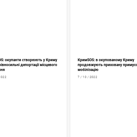
S: окупанти створюють у Криму
КримSOS: в окупованому Криму
івносильні депортації місцевого
продовжують приховану примус
ння
мобілізацію
 2022
7 / 10 / 2022