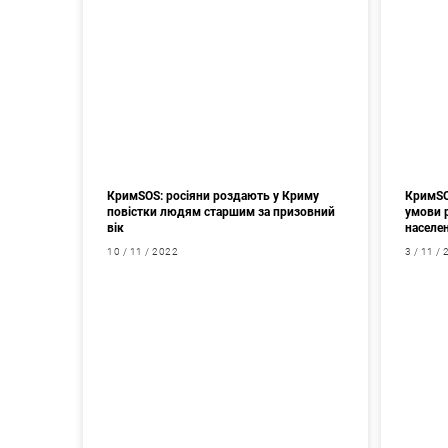
КримSOS: росіяни роздають у Криму
КримSO
повістки людям старшим за призовний
умови р
вік
населе
10 / 11 / 2022
3 / 11 /