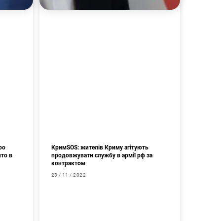
ро
КримSOS: жителів Криму агітують
ито в
продовжувати службу в армії рф за
контрактом
23 / 11 / 2022