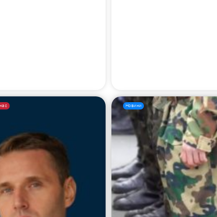
Пошук за запитом:
 нас
Новини