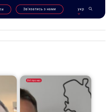
Зв'язатись з нами
укр
ти
ЗМІ про нас