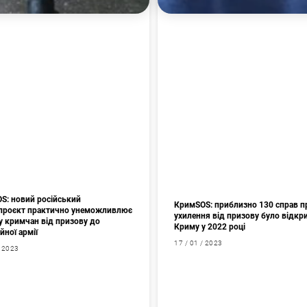
S: новий російський
КримSOS: приблизно 130 справ п
проєкт практично унеможливлює
ухилення від призову було відкр
у кримчан від призову до
Криму у 2022 році
йної армії
17 / 01 / 2023
/ 2023