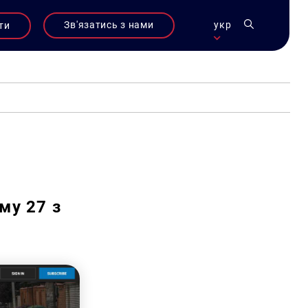
Зв'язатись з нами
укр
ти
му 27 з