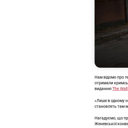
Нам відомо про т
отримали кримськ
виданню
The Wall
«Лише в одному на
становлять там м
Нагадуємо, ​​що п
Женевської конв