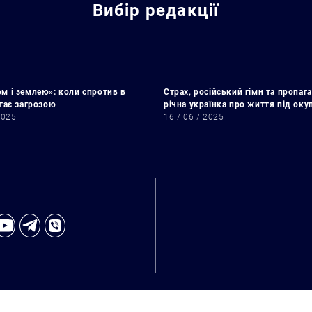
Вибір редакції
м і землею»: коли спротив в
Страх, російський гімн та пропага
стає загрозою
річна українка про життя під ок
2025
16 / 06 / 2025
Пошук за запитом: