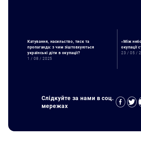
Катування, насильство, тиск та
«Між небо
пропаганда: з чим зіштовхуються
окупації 
українські діти в окупації?
23 / 05 / 
1 / 08 / 2025
Слідкуйте за нами в соц.
мережах