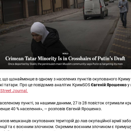
е, що щонайменше в одному з населених пунктів окупованого Криму 
і татари. Про це повідомив аналітик КримSOS
Євгеній Ярошенко
у
 Street Journal.
селеному пункті, за нашими даними, 27 із 28 повісток отримали кри
енше 40 % населення», — розповів Євгеній Ярошенко.
ризов мешканців окупованих територій до лав окупаційної армії забо
енції та є воєнним злочином. Окремим воєнним злочином є приму