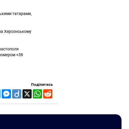
мськими татарами,
на Херсонському
евастополя
 номером +38
Поділитись
Telegram
Messenger
Diigo
X
WhatsApp
Reddit