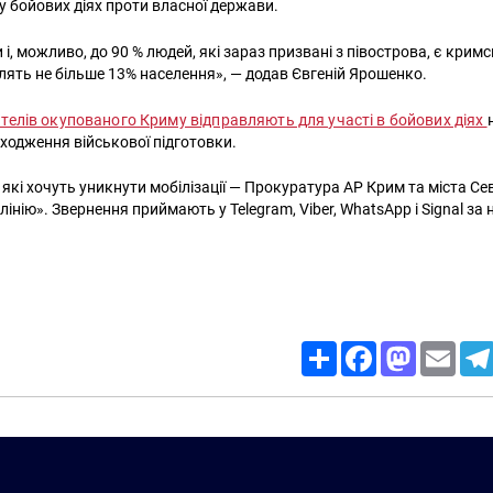
 у бойових діях проти власної держави.
і, можливо, до 90 % людей, які зараз призвані з півострова, є кри
лять не більше 13% населення», — додав Євгеній Ярошенко.
телів окупованого Криму відправляють для участі в бойових діях
ходження військової підготовки.
 які хочуть уникнути мобілізації — Прокуратура АР Крим та міста С
лінію». Звернення приймають у Telegram, Viber, WhatsАpp і Signal за
Share
Facebook
Mastodon
Email