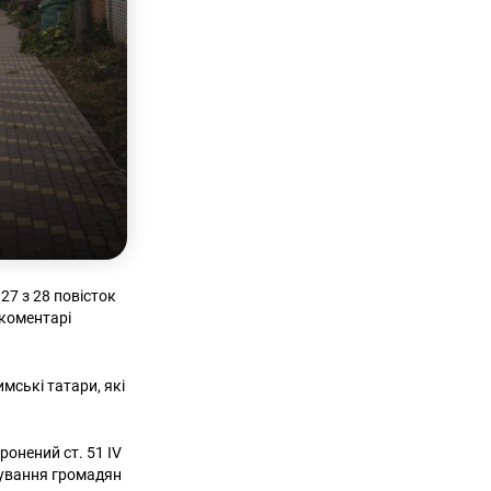
27 з 28 повісток
 коментарі
мські татари, які
ронений ст. 51 IV
шування громадян