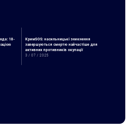
нда: 18-
КримSOS: насильницькі зникнення
упацією
завершуються смертю найчастіше для
активних противників окупації
3 / 07 / 2025