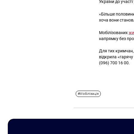
України до участі
«Більше половини 
хоча вони станов
Мобілізованих
жи
напрямку без про
Для тих кримчан,
відкрила «гарячу 
(096) 700 16 00.
#Мобілізація