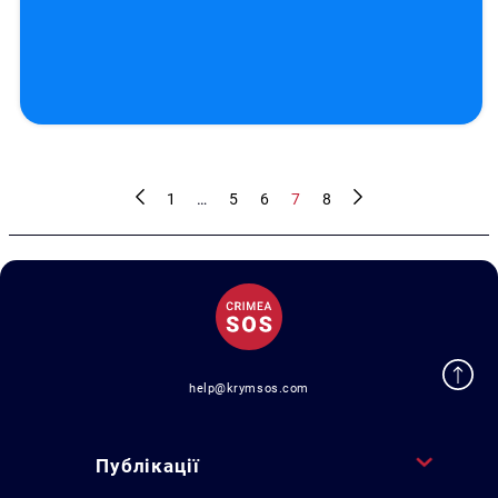
1
…
5
6
7
8
help@krymsos.com
Публікації