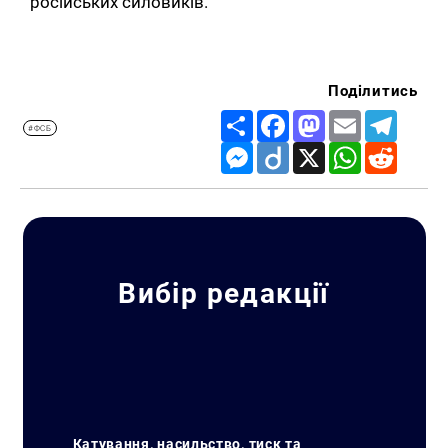
російських силовиків.
Поділитись
Share
Facebook
Mastodon
Email
Telegr
#ФСБ
Messenger
Diigo
X
WhatsApp
Reddit
Вибір редакції
Катування, насильство, тиск та