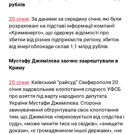
рублів
20 січня
. За даними за середину січня, які були
розраховані на підставі інформації компанії
«Крименерго», що одержує відомості про
збитки від різних підприємств регіону, збиток
від енергоблокади склав 1,1 млрд рублів.
Мустафу Джемілєва заочно заарештували в
Криму
20 січня
. Київський “райсуд” Сімферополя 20
січня задовольнив клопотання слідчого УФСБ
про взяття під варту народного депутата
України Мустафи Джемілєва. Сторона
звинувачення обгрунтувала своє клопотання
тим, що Джемілєв «переховується від слідства і
суду», «може чинити тиск на свідків», «знищити
докази», «є громадянином іншої держави», «не