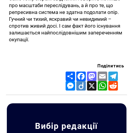
про масштаби переслідувань, а й про те, що
репресивна система не здатна подолати опір.
Гучний чи тихий, яскравий чи невидимий –
спротив живий досі. І сам факт його існування
залишається найпослідовнішим запереченням
окупації.
Поділитись
Share
Facebook
Mastodon
Email
Telegr
Messenger
Diigo
X
WhatsApp
Reddit
Вибір редакції