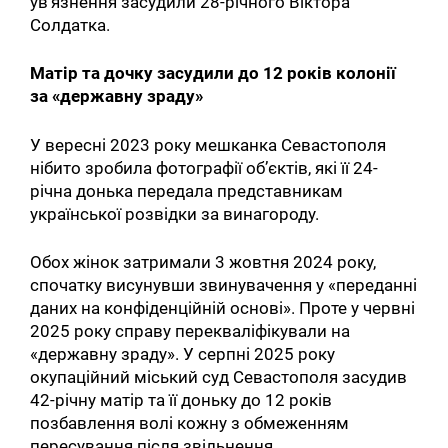
ув’язнення засудили 28-річного Віктора
Солдатка.
Матір та дочку засудили до 12 років колонії
за «державну зраду»
У вересні 2023 року мешканка Севастополя
нібито зробила фотографії об’єктів, які її 24-
річна донька передала представникам
української розвідки за винагороду.
Обох жінок затримали 3 жовтня 2024 року,
спочатку висунувши звинувачення у «переданні
даних на конфіденційній основі». Проте у червні
2025 року справу перекваліфікували на
«державну зраду». У серпні 2025 року
окупаційний міський суд Севастополя засудив
42-річну матір та її доньку до 12 років
позбавлення волі кожну з обмеженням
пересування після звільнення.