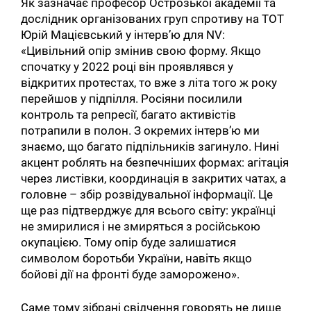
Як зазначає професор Острозької академії та
дослідник організованих груп спротиву на ТОТ
Юрій Мацієвський у інтерв’ю для NV:
«Цивільний опір змінив свою форму. Якщо
спочатку у 2022 році він проявлявся у
відкритих протестах, то вже з літа того ж року
перейшов у підпілля. Росіяни посилили
контроль та репресії, багато активістів
потрапили в полон. З окремих інтерв’ю ми
знаємо, що багато підпільників загинуло. Нині
акцент роблять на безпечніших формах: агітація
через листівки, координація в закритих чатах, а
головне – збір розвідувальної інформації. Це
ще раз підтверджує для всього світу: українці
не змирилися і не змиряться з російською
окупацією. Тому опір буде залишатися
символом боротьби України, навіть якщо
бойові дії на фронті буде заморожено».
Саме тому зібрані свідчення говорять не лише