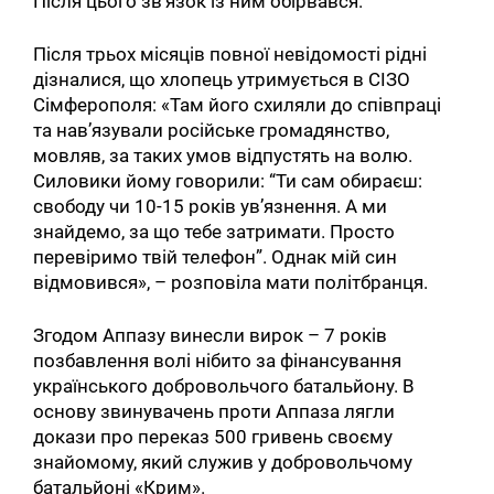
Після цього зв’язок із ним обірвався.
Після трьох місяців повної невідомості рідні
дізналися, що хлопець утримується в СІЗО
Сімферополя: «Там його схиляли до співпраці
та нав’язували російське громадянство,
мовляв, за таких умов відпустять на волю.
Силовики йому говорили: “Ти сам обираєш:
свободу чи 10-15 років ув’язнення. А ми
знайдемо, за що тебе затримати. Просто
перевіримо твій телефон”. Однак мій син
відмовився», – розповіла мати політбранця.
Згодом Аппазу винесли вирок – 7 років
позбавлення волі нібито за фінансування
українського добровольчого батальйону. В
основу звинувачень проти Аппаза лягли
докази про переказ 500 гривень своєму
знайомому, який служив у добровольчому
батальйоні «Крим».