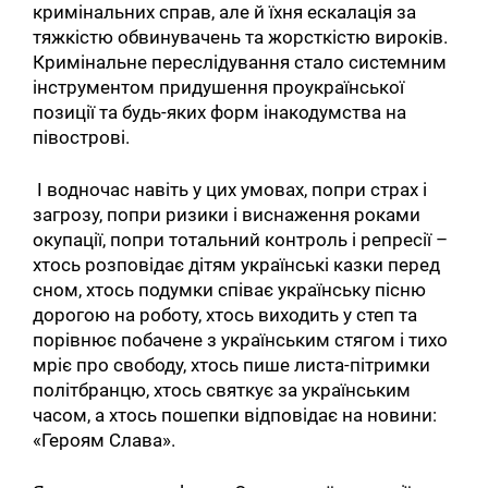
кримінальних справ, але й їхня ескалація за
тяжкістю обвинувачень та жорсткістю вироків.
Кримінальне переслідування стало системним
інструментом придушення проукраїнської
позиції та будь-яких форм інакодумства на
півострові.
І водночас навіть у цих умовах, попри страх і
загрозу, попри ризики і виснаження роками
окупації, попри тотальний контроль і репресії –
хтось розповідає дітям українські казки перед
сном, хтось подумки співає українську пісню
дорогою на роботу, хтось виходить у степ та
порівнює побачене з українським стягом і тихо
мріє про свободу, хтось пише листа-пітримки
політбранцю, хтось святкує за українським
часом, а хтось пошепки відповідає на новини:
«Героям Слава».