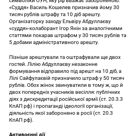
символіки ОУН, яку рф вважає забороненою.
«Суддя» Василь Кошелев призначив йому 30
тисяч рублів штрафу та 10 діб арешту.
Організаторку заходу Ельвіру Абдуллаєву
«суддя»-колаборант Ігор Янін за аналогічними
статтями покарав штрафом у 30 тисяч рублів та
5 добами адміністративного арешту.
Пізніше арештували та оштрафували ще двох
гостей. Лілію Абдуллаєву незаконне
формування відправило під арешт на 10 діб, а
Лілі Сайфулаєвій призначило штраф у 50 тисяч
рублів. Обох жінок звинуватили в тому ж, що й
двох попередніх учасників весілля: публічних
діях з дискредитації російської армії (ст. 20.3.3
КпАП рф) і пропаганді ідеології організації,
діяльність якої заборонено в росії (ст. 20.3
КпАП рф).
Антивоєнні дії