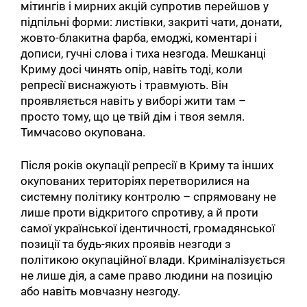
мітингів і мирних акцій супротив перейшов у
підпільні форми: листівки, закриті чати, донати,
жовто-блакитна фарба, емоджі, коментарі і
дописи, гучні слова і тиха незгода. Мешканці
Криму досі чинять опір, навіть тоді, коли
репресії виснажують і травмують. Він
проявляється навіть у виборі жити там –
просто тому, що це твій дім і твоя земля.
Тимчасово окупована.
Після років окупації репресії в Криму та інших
окупованих територіях перетворилися на
системну політику контролю – спрямовану не
лише проти відкритого спротиву, а й проти
самої української ідентичності, громадянської
позиції та будь-яких проявів незгоди з
політикою окупаційної влади. Криміналізується
не лише дія, а саме право людини на позицію
або навіть мовчазну незгоду.