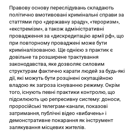
Правову основу переслідувань складають
політично вмотивовані кримінальні справи за
статтями про «державну зраду», «тероризм»,
«екстремізм», а також адміністративні
провадження за «дискредитацію армії рф», що
при повторному проваджені може бути
криміналізованою. Ще однією з практик є
довільне та розширене трактування
законодавства, яке дозволяє силовим
структурам фактично карати людей за будь-які
дії, які можуть бути розцінені окупаційною
владою як загроза існуванню режиму. Окрім
того, існують певні практики контролю, що
підсилюють цю репресивну систему: доноси,
проросійські телеграм-канали, показові
затримання, публічні відео «вибачень» і
демонстративне покарання як інструмент
залякування місцевих жителів.