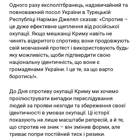
Одного разу експолітбранець, надзвичайний та
повноважний посол України в Турецькій
Республіці Наріман Джелял сказав: «Спротив –
це дуже ефективне щеплення від російської
окупації. Якщо мешканці Криму навіть не
чинять відкритого спротиву, вони продовжують
свій мовчазний протест і використовують будь-
яку можливість, щоби підтвердити свою
національну ідентичність, що вони є
громадянами України. І це те, за що варто
боротись!».
До Дня спротиву окупації Криму ми хочемо
проілюструвати випадки переслідування
людей за прояви незгоди та збереження своєї
ідентичності в умовах окупації. Ці історії
показують не лише масштаби репресій, а й те,
що спротив не зник – він змінив форми, але
триває попри постійний тиск і ризики.