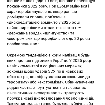
щонайменше щодо 70 осіб, що вже перевищує
показники 2022 року. При цьому змінився і
характер обвинувачень: якщо раніше
домінували справи, пов’язані з
«дискредитацією армії», то у 2025 році
найпоширенішими стали тяжкі статті –
«державна зрада», «шпигунство» та
«екстремізм», що передбачають до 20 років
позбавлення волі.
Окремою тенденцією є криміналізація будь-
яких проявів підтримки України. У 2025 році
навіть коментарі в соціальних мережах,
зокрема щодо ударів ЗСУ по військових
об’єктах рф, кваліфікувалися як «заклики до
тероризму» або «екстремізм». Обвинувачення
дедалі частіше ґрунтуються на так званих
лінгвістичних експертизах, які трактують
проукраїнські висловлювання як злочинні дії.
Таким чином, фактично будь-яка публічна або