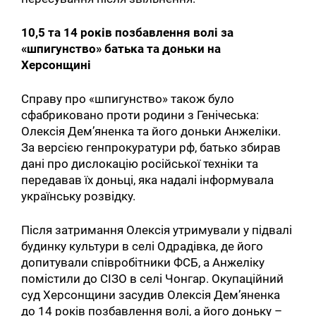
10,5 та 14 років позбавлення волі за
«шпигунство» батька та доньки на
Херсонщині
Справу про «шпигунство» також було
сфабриковано проти родини з Генічеська:
Олексія Дем’яненка та його доньки Анжеліки.
За версією генпрокуратури рф, батько збирав
дані про дислокацію російської техніки та
передавав їх доньці, яка надалі інформувала
українську розвідку.
Після затримання Олексія утримували у підвалі
будинку культури в селі Одрадівка, де його
допитували співробітники ФСБ, а Анжеліку
помістили до СІЗО в селі Чонгар. Окупаційний
суд Херсонщини засудив Олексія Дем’яненка
до 14 років позбавлення волі, а його доньку –