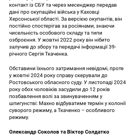
контакт із СБУ та через месенджер передав
дані про окупаційні війська у Каховці
Херсонської області. За версією окупантів, він
постійно спостерігав за росіянами, знаючи
чисельність особового складу та типи
озброєння. У жовтні 2022 року він нібито
залучив до збору та передачі інформації 39-
річного Сергія Ткаченка.
Обставини їхнього затримання невідомі, проте
у жовтні 2024 року справу скерували до
Ростовського обласного суду. У листопаді 2024
року обох чоловіків засудили до 12 років
позбавлення волі за звинуваченням у
шпигунстві: Махно відбуватиме термін у колонії
суворого режиму, а Ткаченко – особливого
режиму.
Пошук за запитом:
Олександр Соколов та Віктор Солдатко