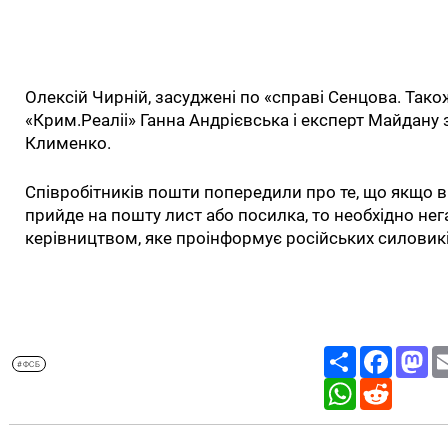
Олексій Чирній, засуджені по «справі Сенцова. Тако
«Крим.Реаліі» Ганна Андрієвська і експерт Майдану
Клименко.
Співробітників пошти попередили про те, що якщо в 
прийде на пошту лист або посилка, то необхідно нег
керівництвом, яке проінформує російських силовикі
Share
Facebo
Ma
#ФСБ
WhatsApp
Reddit