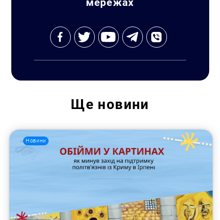
мережах
Пошук за запитом:
Ще
новини
Новини