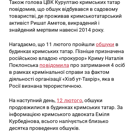
Також голова ЦВК Курултаю кримських татар
повідомив, що обшук відбувався в садовому
товаристві, де проживав кримськотатарський
активіст Ришат Аметов, викрадений і
знайдений мертвим навесні 2014 року.
Нагадаємо, що 11 лютого пройшли
обшуки
в
будинках кримських татар. Пізніше призначена
російською владою «прокурор» Криму Наталія
Поклонська
повідомила
про затримання 4 осіб
в рамках кримінальної справи за фактом
діяльності організації «Хізб ут-Тахрір», яка в
Росії визнана терористичною.
На наступний день,
12 лютого
, обшуки
продовжилися в будинках кримських татар. За
інформацією кримського адвоката Еміля
Курбедінова, всього налічується близько
десятка проведених обшуків.