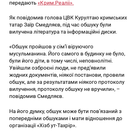
передають
«Крим.Реаліі».
Як повідомив голова ЦВК Курултаю кримських
татар Заїр Смедляєв, під час обшуку були
вилучена література та інформаційні диски.
«Обшук пройшов у сім’ї віруючого
мусульманина. Його самого в будинку не було,
були його діти, в тому числі, неповнолітні.
Увійшли озброєні люди, не пред’явили
жодних документів, ніякої постанови, провели
обшук, але за результатами ніякого протоколу
вилучення, протоколу обшуку не вручили», –
повідомив Смедляєв.
На його думку, обшук може бути пов’язаний з
попередніми обшуками і мати відношення до
організації «Хізб ут-Тахрір».