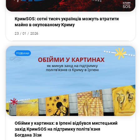
КримSOS: сотні тисяч українців можуть втратити
майно в окупованому Криму
23 / 01 / 2026
Новини
Обійми у картинах: в Ірпені відбувся мистецький
захід КримSOS на підтримку політв’язня
Богдана Зізи