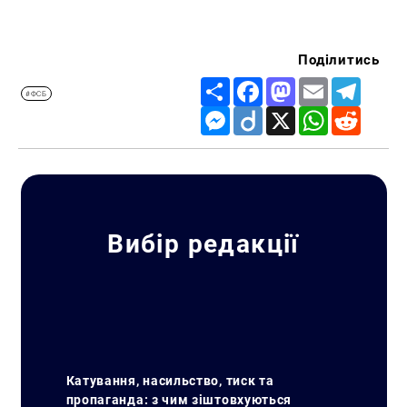
Поділитись
Share
Facebook
Mastodon
Email
Telegr
#ФСБ
Messenger
Diigo
X
WhatsApp
Reddit
Вибір редакції
Катування, насильство, тиск та
пропаганда: з чим зіштовхуються