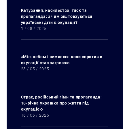
Катування, насильство, тиск та
пропаганда: з чим зіштовхуються
українські діти в окупації?
1 / 08 / 2025
«Між небом і землею»: коли спротив в
окупації стає загрозою
23 / 05 / 2025
Страх, російський гімн та пропаганда:
18-річна українка про життя під
окупацією
16 / 06 / 2025