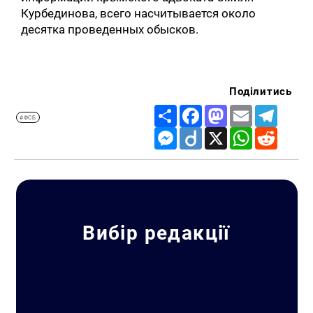
Курбединова, всего насчитывается около
десятка проведенных обысков.
Поділитись
Share
Facebook
Mastodon
Email
Telegr
#ФСБ
Messenger
Diigo
X
WhatsApp
Reddit
Вибір редакції