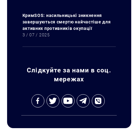
КримSOS: насильницькі зникнення
завершуються смертю найчастіше для
активних противників окупації
Искать:
3 / 07 / 2025
Слідкуйте за нами в соц.
мережах