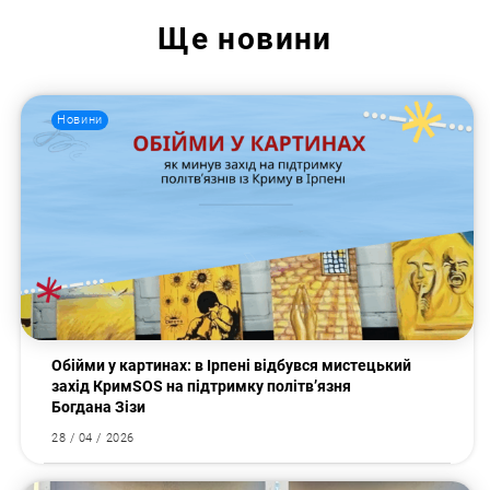
Ще
новини
Новини
Обійми у картинах: в Ірпені відбувся мистецький
захід КримSOS на підтримку політв’язня
Пошук за запитом:
Богдана Зізи
28 / 04 / 2026