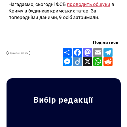
Нагадаємо, сьогодні ФСБ
проводить обшуки
в
Криму в будинках кримських татар. За
попередніми даними, 9 осіб затримали.
Поділитись
Share
Facebook
Mastodon
Email
Telegr
#Кримські татари
Messenger
Diigo
X
WhatsApp
Reddit
Вибір редакції