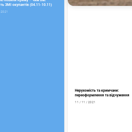
ькі новини Криму – чим вас
ь ЗМІ окупантів (04.11-10.11)
/ 2021
Нерухомість та кримчани:
переоформлення та відчуження
11 / 11 / 2021