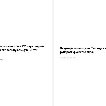
паційна політика РФ перетворила
Як центральний музей Тавриди с
 екологічну бомбу в центрі
рупором «русского міра»
3 / 11 / 2021
 2021