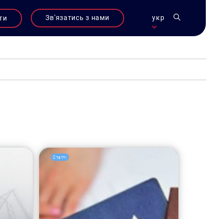
Зв'язатись з нами
укр
ти
Статті