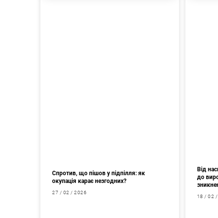
Від на
Спротив, що пішов у підпілля: як
до вир
окупація карає незгодних?
зникне
27 / 02 / 2026
18 / 02 