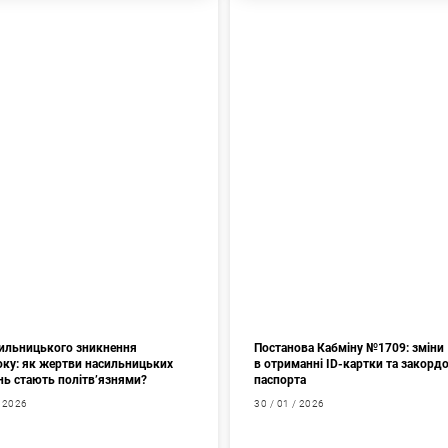
сильницького зникнення
Постанова Кабміну №1709: зміни
оку: як жертви насильницьких
в отриманні ID-картки та закорд
нь стають політв’язнями?
паспорта
/ 2026
30 / 01 / 2026