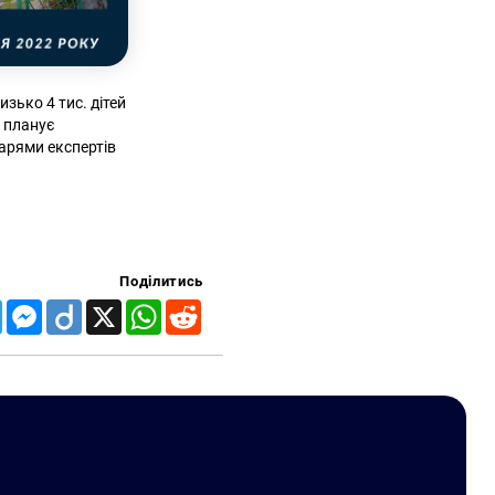
зько 4 тис. дітей
у планує
тарями експертів
Поділитись
Telegram
Messenger
Diigo
X
WhatsApp
Reddit