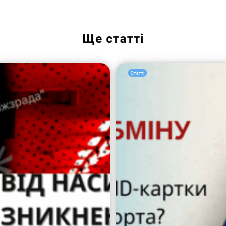
Пошук за запитом:
Ще
статті
Статті