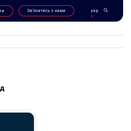
Зв'язатись з нами
укр
ти
ід