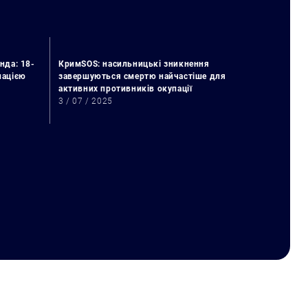
нда: 18-
КримSOS: насильницькі зникнення
упацією
завершуються смертю найчастіше для
активних противників окупації
3 / 07 / 2025