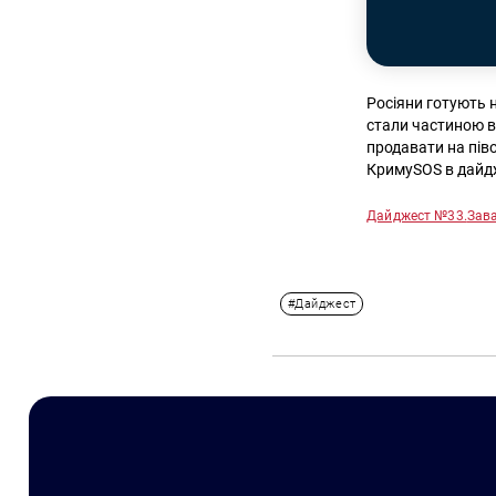
Росіяни готують н
стали частиною в
продавати на пів
КримуSOS в дайдже
Дайджест №33.
Зав
#Дайджест