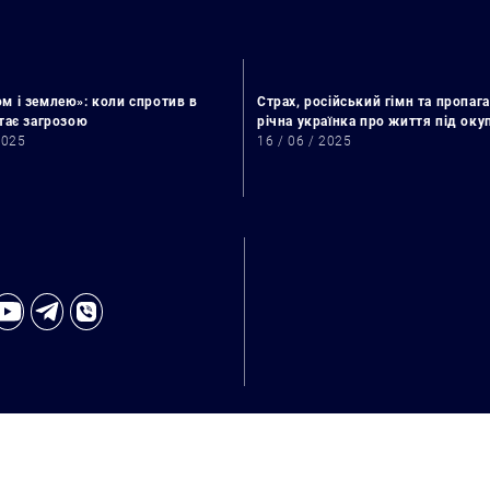
м і землею»: коли спротив в
Страх, російський гімн та пропага
стає загрозою
річна українка про життя під ок
2025
16 / 06 / 2025