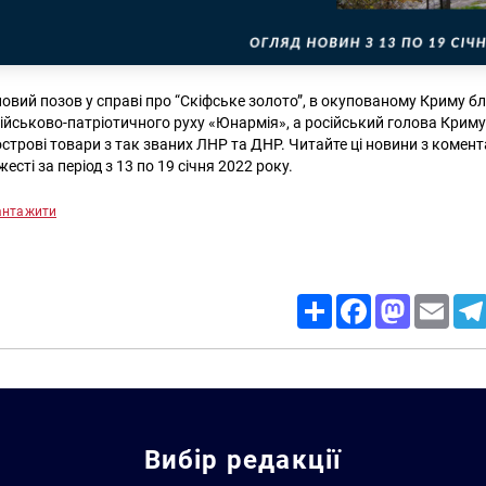
овий позов у справі про “Скіфське золото”, в окупованому Криму бли
ійськово-патріотичного руху «Юнармія», а російський голова Крим
острові товари з так званих ЛНР та ДНР. Читайте ці новини з комен
сті за період з 13 по 19 січня 2022 року.
антажити
Share
Facebook
Mastodon
Email
Вибір редакції