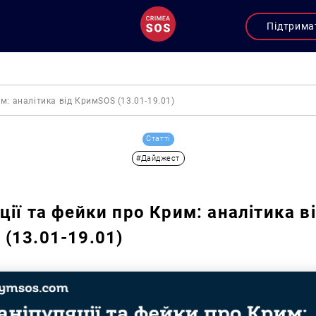
Підтрима
м: аналітика від КримSOS (13.01-19.01)
Статті
#Дайджест
ції та фейки про Крим: аналітика в
(13.01-19.01)