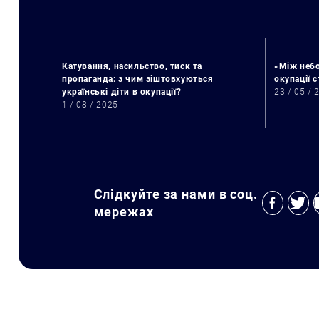
Катування, насильство, тиск та
«Між небо
пропаганда: з чим зіштовхуються
окупації 
українські діти в окупації?
23 / 05 / 
1 / 08 / 2025
Слідкуйте за нами в соц.
мережах