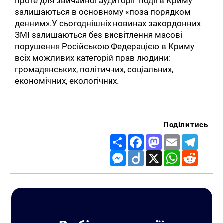
проте для звичайної аудиторії події в Криму
залишаються в основному «поза порядком
денним».У сьогоднішніх новинах закордонних
ЗМІ залишаються без висвітлення масові
порушення Російською Федерацією в Криму
всіх можливих категорій прав людини:
громадянських, політичних, соціальних,
економічних, екологічних.
Пошук за запитом:
Поділитись
Share
Facebook
Mastodon
Email
Telegr
Messenger
Diigo
X
WhatsApp
Reddit