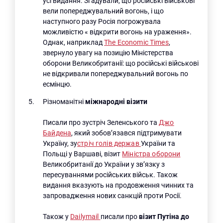
усі видання. Згадували, що російські військові
вели попереджувальний вогонь, і що
наступного разу Росія погрожувала
можливістю « відкрити вогонь на ураження».
Однак, наприклад
The Economic Times
,
звернуло увагу на позицію Міністерства
оборони Великобританії: що російські військові
не відкривали попереджувальний вогонь по
есмінцю.
Різноманітні
міжнародні візити
Писали про зустріч Зеленського та
Джо
Байдена
, який зобов’язався підтримувати
Україну, зу
стріч голів держав
України та
Польщі у Варшаві, візит
Міністра оборони
Великобританії до України у зв’язку з
пересуваннями російських військ. Також
видання вказують на продовження чинних та
запровадження нових санкцій проти Росії.
Також у
Dailymail
писали про
візит Путіна до