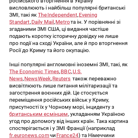
російського вторгнення в Україну
висловлюють і найбільш популярні британські
ЗМІ, такі як
The Independent
,
Evening
Standart
,
Daily Mail
,
Metro
та ін. У порівнянні зі
згаданими ЗМІ США, ці видання частіше
подають коротку історичну довідку не лише
про події на сході України, але й про вторгнення
Росії до Криму та його окупацію.
Інші популярні англомовні іноземні ЗМІ, такі, як
The Economic Times
,
BBC
,
U.S.
News
,
NewsWeek
,
Reuters
також переважно
висвітлюють лише питання мілітаризації та
загострення воєнних дій. Це стосується
переміщення російських військ у Криму,
присутності їх у Чорному морі, інциденту з
британським есмінцем
, укладанням Україною
угод про допомогу від інших країн. Така картина
спостерігається і у ЗМІ Франції (наприклад
fr.euronews.com
чи
France24
) та Німеччини