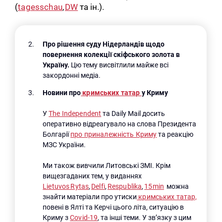
(
tagesschau
,
DW
та ін.).
Про рішення суду Нідерландів щодо
повернення колекції скіфського золота в
Україну.
Цю тему висвітлили майже всі
закордонні медіа.
Новини про
кримських татар
у Криму
У
The Independent
та Daily Mail досить
оперативно відреагувало на слова Президента
Болгарії
про приналежність Криму
та реакцію
МЗС України.
Ми також вивчили Литовські ЗМІ. Крім
вищезгаданих тем, у виданнях
Lietuvos Rytas
,
Delfi
,
Respublika
,
15min
можна
знайти матеріали про утиски
кримських татар,
повені в Ялті та Керчі цього літа, ситуацію в
Криму з
Covid-19
, та інші теми. У зв’язку з цим