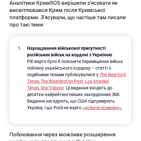
Аналітики КримSOS вирішили з’ясувати як
висвітлювався Крим після Кримської
платформи. З’ясували, що частіше там писали
про такі теми:
Нарощування військової присутності
російських військ на кордоні з Україною
РФ варто було б пояснити переміщення військ
поблизу українського кордону – статті з
подібними тезами публікувалися у
The NewYork
Times
,
The Washington Post
,
Los Angeles
Times
,
StarTribune
. Ці видання входять до
десятки найрейтинговіших закордонних ЗМІ.
Видання нагадують, що США підтримують
Україну, і що Росії не варто
«робити помилку».
Побоювання через можливе
розширення