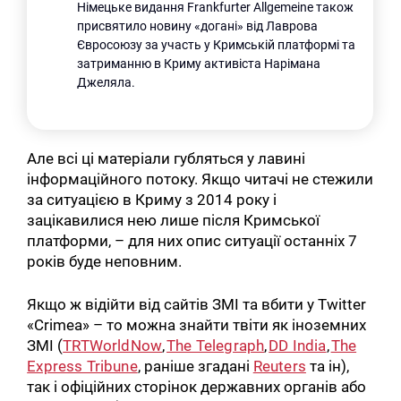
Німецьке видання Frankfurter Allgemeine також
присвятило новину «догані» від Лаврова
Євросоюзу за участь у Кримській платформі та
затриманню в Криму активіста Нарімана
Джеляла.
Але всі ці матеріали губляться у лавині
інформаційного потоку. Якщо читачі не стежили
за ситуацією в Криму з 2014 року і
зацікавилися нею лише після Кримської
платформи, – для них опис ситуації останніх 7
років буде неповним.
Якщо ж відійти від сайтів ЗМІ та вбити у Twitter
«Crimea» – то можна знайти твіти як іноземних
ЗМІ (
TRTWorldNow
,
The Telegraph
,
DD India
,
The
Express Tribune
, раніше згадані
Reuters
та ін),
так і офіційних сторінок державних органів або