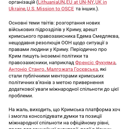
організацій (
LithuaniaUN
,
EU at UN-NY
,
UK in
Ukraine
,
U.S. Mission to OSCE
та інших.).
Основні теми твітів: розгортання нових
військових підрозділів у Криму, арешт
кримського правозахисника Едема Смедляєва,
нещодавня резолюція ООН щодо ситуації з
правами людини у Криму. Періодично про
Крим пишуть іноземні політики та
правозахисники, наприклад
Френсіс Фукуяма
,
Антоніо Станго
,
Малгожата Госєвська
, які
стали публічними менторами кримських
політичних в’язнів з метою привернення
додаткової уваги міжнародної спільноти до цієї
проблеми.
На жаль, виходить, що Кримська платформа хоч
і змогла консолідувати думки та позиції
міжнародної спільноти на офіційному рівні,