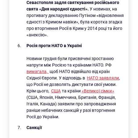
Севастополя задля святкування російського
свята «Дня народної єдності».
У новинах, на
противагу декларуванню Путіном «відновлення
єдності з Кримом навіки», була коротка згадка
про вторгнення Росії в Крим у 2014 році та його
«анексію».
Росія проти НАТО в Україні
Новини грудня були присвячені зростанню
напруги між Росією та країнами НАТО. РФ
вимагала,
щоб НАТО відвійшло від країн
Східної Європи. У відповідь в
НАТО заявляли
,
що Росії не дозволять диктувати свої умови.
Крім цього,
США
та країни
«Великої сімки»
(США, Японія, Німеччина, Британія, Франція,
Італія, Канада) заявили про запровадження
раніше небачених санкцій у разі вторгнення
Росії до України.
Санкції