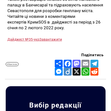
палацу в Бахчисараї та підраховують населення
Севастополя для розробки генплану міста.
Читайте ці новини з коментарями
експертів КримSOS в дайджесті за період з 26
січня по 2 лютого 2022 року.
Дайджест №35-укр
Завантажити
Поділитись
Share
Facebook
Mastodon
Email
Telegr
#Важливо
Messenger
Diigo
X
WhatsApp
Reddit
Вибір редакції