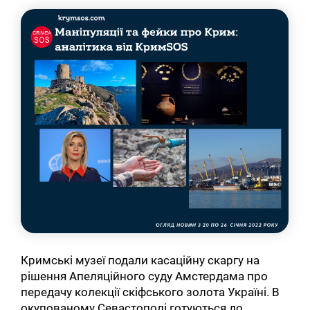
Кримські музеї подали касаційну скаргу на
рішення Апеляційного суду Амстердама про
передачу колекції скіфського золота Україні. В
окупованому Севастополі готуються до