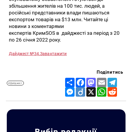
збільшення жителів на 100 тис. людей, а
російські представники влади пишаються
експортом товарів на $13 млн. Читайте ці
новини з коментарями
експертів КримSOS в дайджесті за період з 20
по 26 січня 2022 року.
Дайджест №34.
Завантажити
Поділитись
Share
Facebook
Mastodon
Email
Telegr
#Дайджест
Messenger
Diigo
X
WhatsApp
Reddit
Вибір редакції