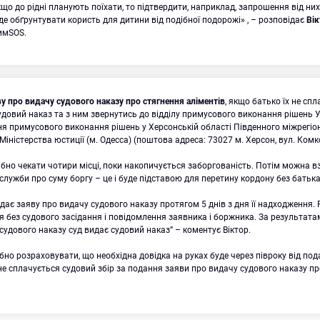
якщо до рідні планують поїхати, то підтвердити, наприклад, запрошення від них
де обґрунтувати користь для дитини від подібної подорожі» , – розповідає
Вік
имSOS.
у про видачу судового наказу про стягнення аліментів
, якщо батько їх не спл
довий наказ та з ним звернутись до відділу примусового виконання рішень 
я примусового виконання рішень у Херсонській області Південного міжрегі
Міністерства юстиції (м. Одесса) (поштова адреса: 73027 м. Херсон, вул. Комко
ібно чекати чотири місці, поки накопичується заборгованість. Потім можна вз
служби про суму боргу – це і буде підставою для перетину кордону без батька
дає заяву про видачу судового наказу протягом 5 днів з дня її надходження.
 без судового засідання і повідомлення заявника і боржника. За результата
судового наказу суд видає судовий наказ” – коментує Віктор.
ібно розраховувати, що необхідна довідка на руках буде через півроку від пода
е сплачується судовий збір за подання заяви про видачу судового наказу пр