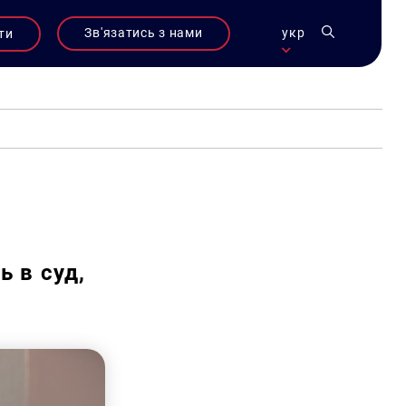
Зв'язатись з нами
укр
ти
ь в суд,