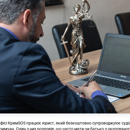
фісі КримSOS працює юрист, який безкоштовно супроводжуює судо
кримчан. Один з них розповів, що часто мати чи батько з окуповано