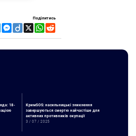
Поділитись
Telegram
Messenger
Diigo
X
WhatsApp
Reddit
нда: 18-
КримSOS: насильницькі зникнення
упацією
завершуються смертю найчастіше для
активних противників окупації
3 / 07 / 2025