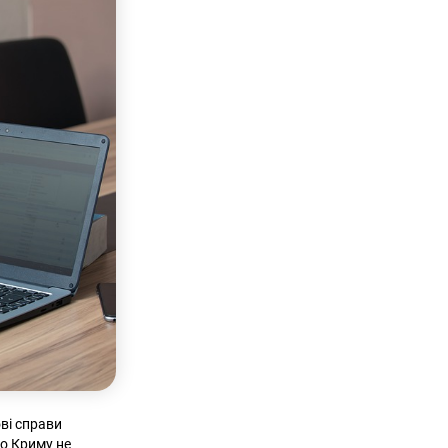
ві справи
го Криму не