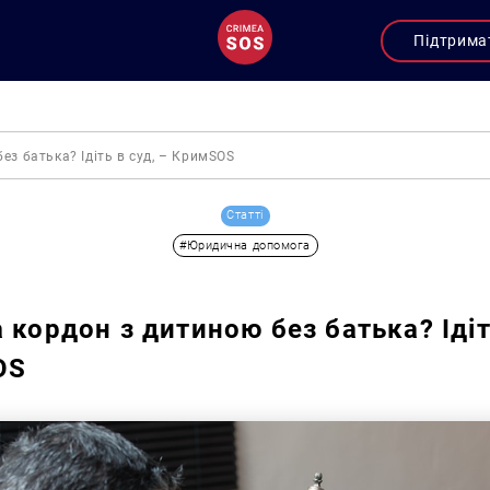
Підтрима
ез батька? Ідіть в суд, – КримSOS
Статті
#Юридична допомога
 кордон з дитиною без батька? Ідіт
OS