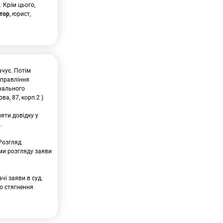
. Крім цього,
тор
, юрист,
ачує. Потім
Управління
онального
ва, 87, корп.2 )
яти довідку у
.
 Розгляд
ми розгляду заяви
чі заяви в суд.
о стягнення