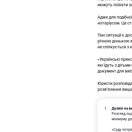
можуть поїхати з
Адже для подібної
нотаріусом. Це ст
Такі ситуації є 
річною донькою х
не спілкується з
«Українські прико
які їдуть з дітьм
документ для виї
Юристи розповідаю
розв’язання вище
Дозвіл на в
Розгляд под
мінімуму дл
«Суду потрі