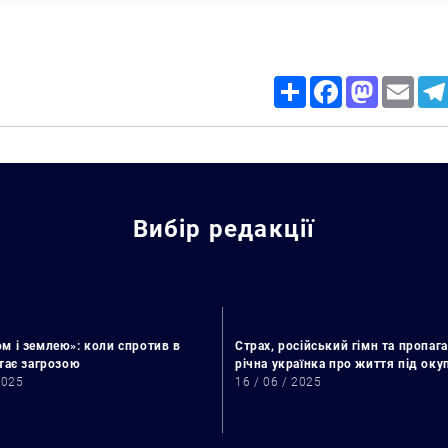
Share
Facebook
Mastodon
Email
Вибір редакції
м і землею»: коли спротив в
Страх, російський гімн та пропага
Пошук за запитом:
стає загрозою
річна українка про життя під ок
2025
16 / 06 / 2025