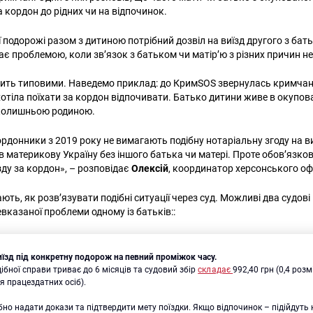
а кордон до рідних чи на відпочинок.
 подорожі разом з дитиною потрібний дозвіл на виїзд другого з бать
ає проблемою, коли зв’язок з батьком чи матір’ю з різних причин н
досить типовими. Наведемо приклад: до КримSOS звернулась кримчанк
отіла поїхати за кордон відпочивати. Батько дитини живе в окупо
 колишньою родиною.
рдонники з 2019 року не вимагають подібну нотаріальну згоду на ви
и в материкову Україну без іншого батька чи матері. Проте обов’язко
зду за кордон», – розповідає
Олексій
, координатор херсонського оф
ть, як розв’язувати подібні ситуації через суд. Можливі два судові
вказаної проблеми одному із батьків::
иїзд під конкретну подорож на певний проміжок часу.
ібної справи триває до 6 місяців та судовий збір
складає
992,40 грн (0,4 роз
я працездатних осіб).
бно надати докази та підтвердити мету поїздки. Якщо відпочинок – підійдуть 