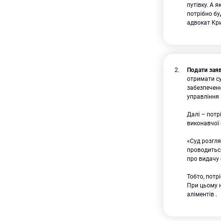
путівку. А 
потрібно бу
адвокат Кр
Подати заяв
отримати су
забезпеченн
управління 
Далі – потр
виконавчої 
«Суд розгля
проводиться
про видачу 
Тобто, потр
При цьому н
аліментів .