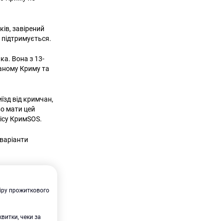
ків, завірений
е підтримується.
а. Вона з 13-
ваному Криму та
їзд від кримчан,
во мати цей
ісу КримSOS.
 варіанти
міру прожиткового
квитки, чеки за