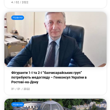
4 / 02 / 2022
Новини
Фігуранти 1-ї та 2-ї “бахчисарайських груп”
потребують медогляду – Генконсул України в
Ростові-на-Дону
31 / 01 / 2022
Новини