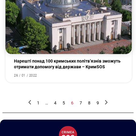
Нарешті понад 100 кримських політв’язнів зможуть
отримати допомогу від держави – КримSOS
26 / 01 / 2022
1
…
4
5
6
7
8
9