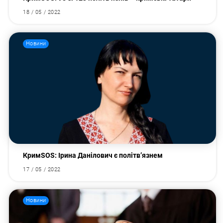
18 / 05 / 2022
Новини
КримSOS: Ірина Данілович є політв’язнем
17 / 05 / 2022
Новини