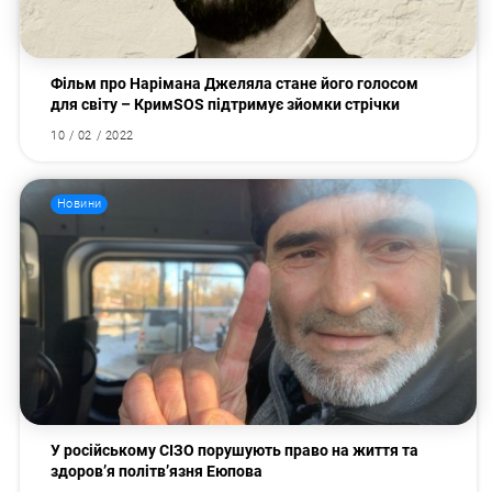
Фільм про Нарімана Джеляла стане його голосом
для світу – КримSOS підтримує зйомки стрічки
10 / 02 / 2022
Новини
У російському СІЗО порушують право на життя та
здоров’я політв’язня Еюпова