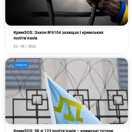
КримSOS: Закон №6104 захищає і кримських
політв’язнів
20 / 05 / 2022
Новини
КримSOS: 98 зі 123 політв’язнів – кримські татари