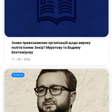
Заява правозахисних організацій щодо вироку
політв’язням Зекір’ї Муратову та Вадиму
Бектемірову
11 / 02 / 2022
Новини