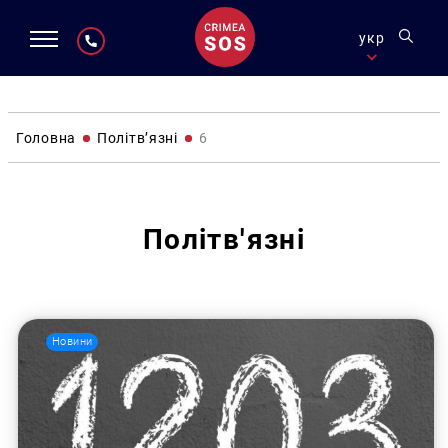
укр
Головна
Політв’язні
6
Політв'язні
Новини