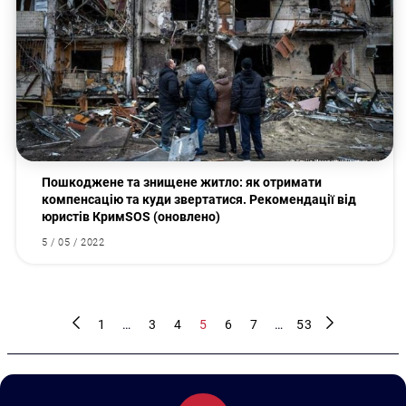
Пошкоджене та знищене житло: як отримати
компенсацію та куди звертатися. Рекомендації від
юристів КримSOS (оновлено)
5 / 05 / 2022
1
…
3
4
5
6
7
…
53