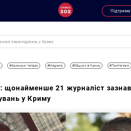
Підтрима
азнав переслідувань у Криму
Публікації
о
#Кримські татари
#Меджліс
#Обшуки в Криму
#Політв'язні
 щонайменше 21 журналіст зазна
увань у Криму