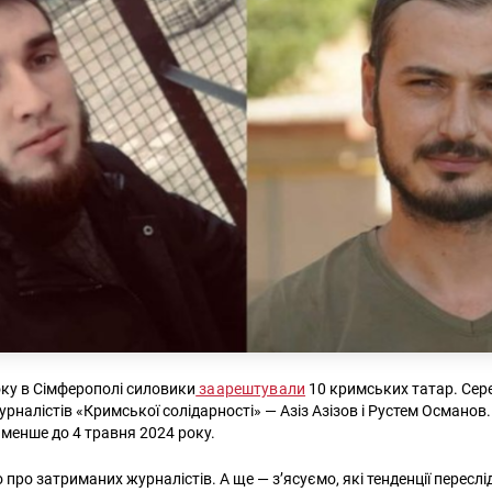
оку в Сімферополі силовики
заарештували
10 кримських татар. Сер
рналістів «Кримської солідарності» — Азіз Азізов і Рустем Османов
йменше до 4 травня 2024 року.
про затриманих журналістів. А ще — з’ясуємо, які тенденції переслі