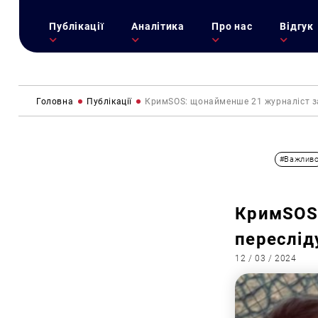
Публікації
Аналітика
Про нас
Відгук
Головна
Публікації
КримSOS: щонайменше 21 журналіст з
#Важлив
КримSOS:
переслід
12 / 03 / 2024