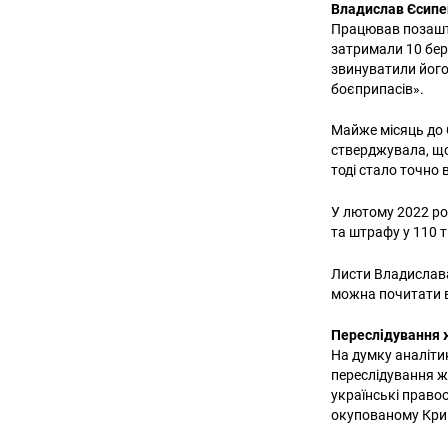
Владислав Єсип
Працював позашта
затримали 10 бере
звинуватили його
боєприпасів».
Майже місяць до 
стверджувала, що
тоді стало точно
У лютому 2022 ро
та штрафу у 110 
Листи Владислава
можна почитати 
Переслідування ж
На думку аналіти
переслідування ж
українські право
окупованому Кри