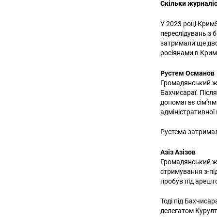
Скільки журналіс
У 2023 році Крим
переслідувань з б
затримали ще дво
росіянами в Крим
Рустем Османов
Громадянський жу
Бахчисараї. Після
допомагає сімʼям
адміністративної 
Рустема затримали
Азіз Азізов
Громадянський жу
стримування з-пі
пробув під арешт
Тоді під Бахчиса
делегатом Курул