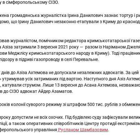
у в сімферопольському СІЗО.
ена громадянська журналістка Ірина Данилович зазнає тортур і р
ідомо, що Ірину Данилович незаконно етапували з Криму до краснод
ював журналістом, помічником редактора кримськотатарської газе
та Азіза затримали 3 вересня 2021 року — разом із Наріманом Джел
ови Меджлісу кримськотатарського народу в Криму). Тоді працівни
підозру в підриві газопроводу в селі Перевальне.
 днів до Азіза Ахтемова не допускали незалежних адвокатів. За цей 
» утримував усіх затриманих під вартою. Наступного дня Азіз Ахтем
а, катували струмом. Лише 13 вересня до Асана Ахтемова, незважа
ив до СІЗО адвокат Айдер Азаматов.
оків колонії суворого режиму зі штрафом 500 тис. рублів з обмежен
оку допустили не всіх охочих. Під будівлею суду зафіксували велик
ліції, а також оперативних співробітників Центру протидії екстремізм
феропольського управління
Русланом Шамбазовим
.