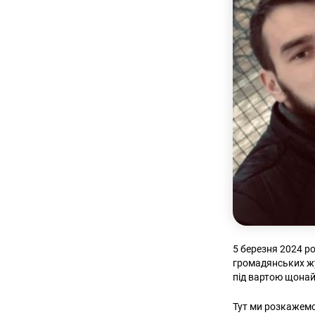
5 березня 2024 р
громадянських жу
під вартою щона
Тут ми розкажемо 