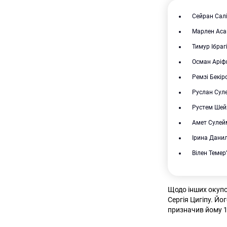
Сейран Сал
Марлен Аса
Тимур Ібраг
Осман Аріф
Ремзі Бекір
Руслан Сул
Рустем Шей
Амет Сулей
Ірина Дани
Вілен Темер
Щодо інших окупо
Сергія Цигіпу. Йо
призначив йому 1