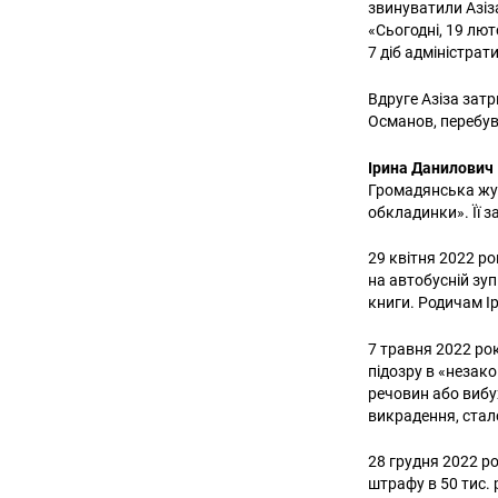
звинуватили Азіз
«Сьогодні, 19 лю
7 діб адміністрат
Вдруге Азіза затр
Османов, перебув
Ірина Данилович
Громадянська жу
обкладинки». Її 
29 квітня 2022 р
на автобусній зуп
книги. Родичам І
7 травня 2022 рок
підозру в «незако
речовин або вибу
викрадення, стал
28 грудня 2022 р
штрафу в 50 тис. 