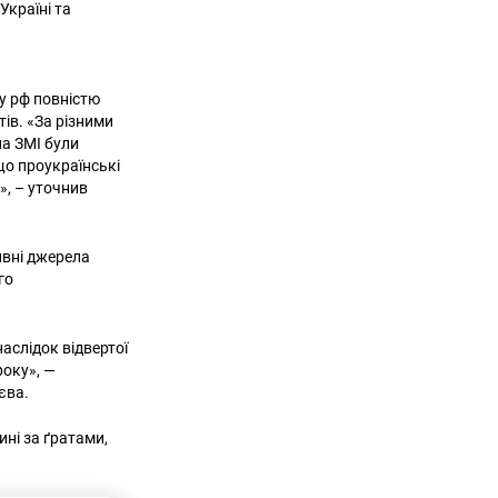
Україні та
у рф повністю
ів. «За різними
на ЗМІ були
що проукраїнські
», – уточнив
ивні джерела
го
аслідок відвертої
року», —
ієва.
ині за ґратами,