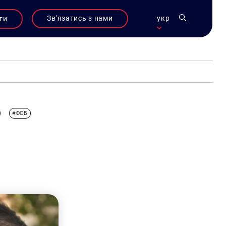
Зв'язатись з нами
укр
ти
#ФСБ
в