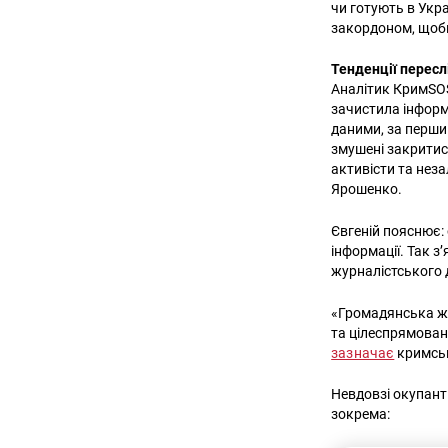
чи готують в Укра
закордоном, щоб
Тенденції перес
Аналітик КримSOS
зачистила інформ
даними, за перший
змушені закритис
активісти та нез
Ярошенко.
Євгеній пояснює:
інформації. Так 
журналістського 
«Громадянська жу
та цілеспрямован
зазначає
кримськ
Невдовзі окупанти
зокрема: