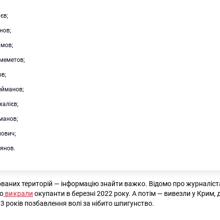
ієв;
нов;
імов;
меметов;
ов;
ейманов;
халієв;
манов;
лович;
’янов.
ваних територій — інформацію знайти важко. Відомо про журналіст
го
викрали
окупанти в березні 2022 року. А потім — вивезли у Крим, 
3 років позбавлення волі за нібито шпигунство.