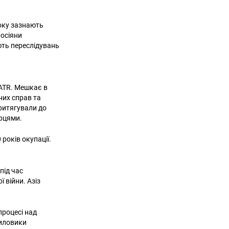
року зазнають
росіяни
ють переслідувань
ATR. Мешкає в
них справ та
притягували до
ірцями.
 років окупації.
під час
 війни. Азіз
процесі над
силовики