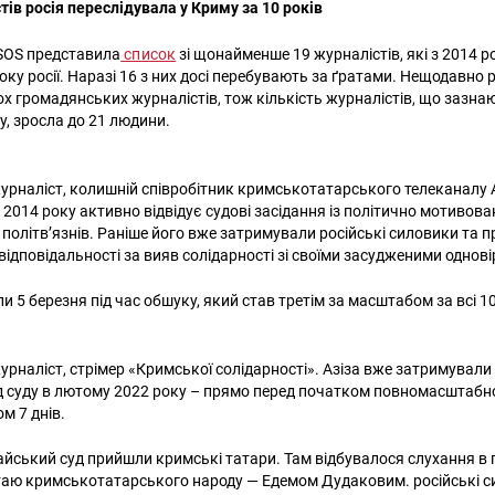
тів росія переслідувала у Криму за 10 років
SOS представила
список
зі щонайменше 19 журналістів, які з 2014 
оку росії. Наразі 16 з них досі перебувають за ґратами. Нещодавно 
х громадянських журналістів, тож кількість журналістів, що зазна
у, зросла до 21 людини.
рналіст, колишній співробітник кримськотатарського телеканалу 
 2014 року активно відвідує судові засідання із політично мотивова
 політвʼязнів. Раніше його вже затримували російські силовики та 
відповідальності за вияв солідарності зі своїми засудженими однов
 5 березня під час обшуку, який став третім за масштабом за всі 10
рналіст, стрімер «Кримської солідарності». Азіза вже затримували 
д суду в лютому 2022 року – прямо перед початком повномасштабної
ом 7 днів.
райський суд прийшли кримські татари. Там відбувалося слухання в 
Пошук за запитом:
таю кримськотатарського народу — Едемом Дудаковим. російські 