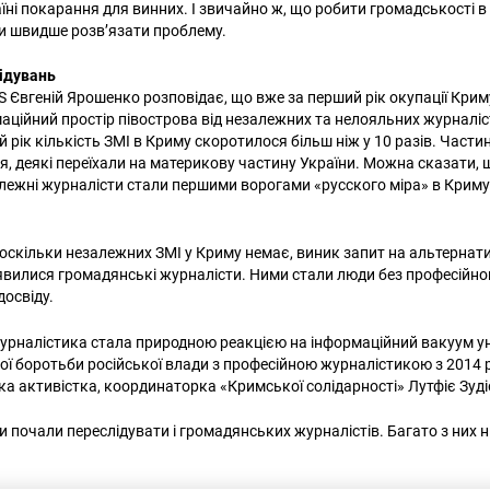
їні покарання для винних. І звичайно ж, що робити громадськості в 
и швидше розв’язати проблему.
лідувань
 Євгеній Ярошенко розповідає, що вже за перший рік окупації Крим
аційний простір півострова від незалежних та нелояльних журналіст
 рік кількість ЗМІ в Криму скоротилося більш ніж у 10 разів. Части
я, деякі переїхали на материкову частину України. Можна сказати, 
алежні журналісти стали першими ворогами «русского міра» в Криму
 оскільки незалежних ЗМІ у Криму немає, виник запит на альтернат
з’явилися громадянські журналісти. Ними стали люди без професійно
досвіду.
рналістика стала природною реакцією на інформаційний вакуум ун
ої боротьби російської влади з професійною журналістикою з 2014 
а активістка, координаторка «Кримської солідарності» Лутфіє Зуд
 почали переслідувати і громадянських журналістів. Багато з них н