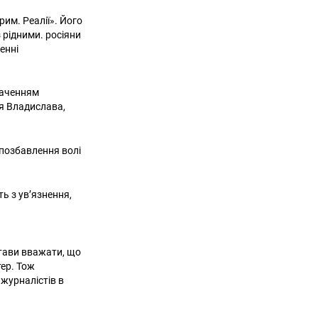
им. Реалії». Його
 рідними. росіяни
енні
наченням
ся Владислава,
позбавлення волі
ь з ув’язнення,
стави вважати, що
ер. Тож
журналістів в