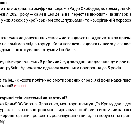
енко
тним журналістом-фрилансером «Радіо Свобода», зокрема для «Кр
зня 2021 року — саме в цей день він перестав виходити на зв’язок з
 у «зв’язках з українськими спецслужбами» та «зберіганні й перевез
Єсипенка не допускали незалежного адвоката. Адвокатка за приз
 не помітила слідів тортур. Коли незалежні адвокати все ж дістали
 відомо про катування струмом і побиття.
ку Сімферопольський районний суд засудив Владислава до 6 років 
тис. рублів. Адвокатам вдалося зменшити покарання до 5 років.
 та інших жертв політично вмотивованих справ, які вони надсилают
в нашій
статті
.
урналістів: системні чи хаотичні?
ка КримSOS Євгенія Ярошенка, моніторинг ситуації у Криму дає під
урналістів на півострові має широкомасштабний і системний характ
охоронні органи проводять розслідування випадків порушення прав 
му.