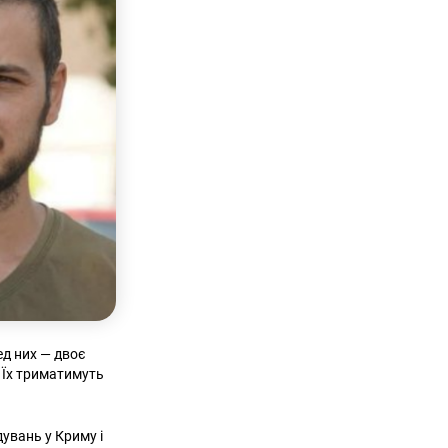
ед них — двоє
. Їх триматимуть
дувань у Криму і