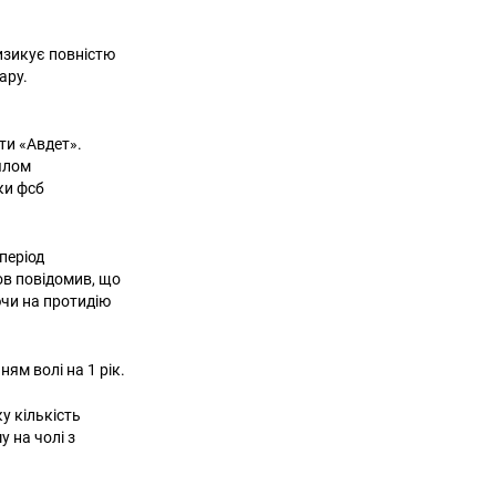
изикує повністю
ару.
ти «Авдет».
ялом
ки фсб
період
ов повідомив, що
ючи на протидію
ням волі на 1 рік.
у кількість
у на чолі з