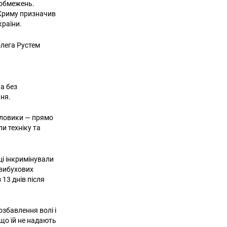
 обмежень.
 Криму призначив
країни.
колега Рустем
а без
ння.
силовики — прямо
и техніку та
ці інкримінували
і вибухових
13 днів після
озбавлення волі і
 що їй не надають