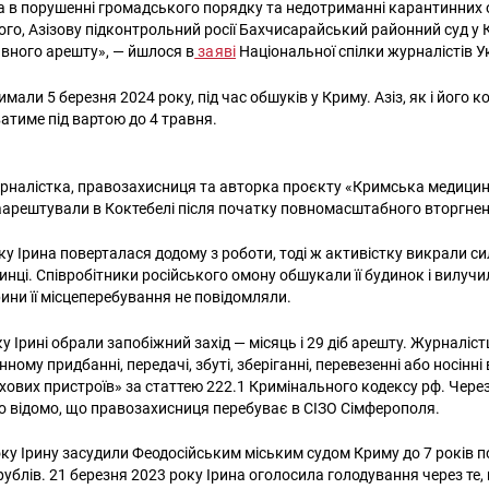
а в порушенні громадського порядку та недотриманні карантинних
того, Азізову підконтрольний росії Бахчисарайський районний суд у
ивного арешту», — йшлося в
заяві
Національної спілки журналістів У
имали 5 березня 2024 року, під час обшуків у Криму. Азіз, як і його 
атиме під вартою до 4 травня.
рналістка, правозахисниця та авторка проєкту «Кримська медицин
заарештували в Коктебелі після початку повномасштабного вторгне
оку Ірина поверталася додому з роботи, тоді ж активістку викрали 
инці. Співробітники російського омону обшукали її будинок і вилучил
рини її місцеперебування не повідомляли.
у Ірині обрали запобіжний захід — місяць і 29 діб арешту. Журналіст
нному придбанні, передачі, збуті, зберіганні, перевезенні або носінн
хових пристроїв» за статтею 222.1 Кримінального кодексу рф. Через 
о відомо, що правозахисниця перебуває в СІЗО Сімферополя.
оку Ірину засудили Феодосійським міським судом Криму до 7 років п
рублів. 21 березня 2023 року Ірина оголосила голодування через те,