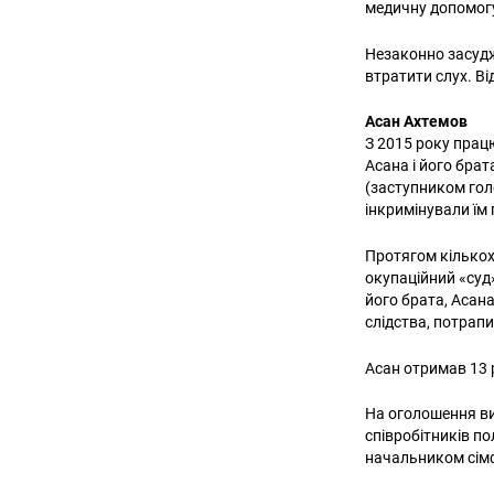
медичну допомог
Незаконно засудж
втратити слух. В
Асан Ахтемов
З 2015 року прац
Асана і його бра
(заступником гол
інкримінували їм 
Протягом кількох
окупаційний «суд
його брата, Асан
слідства, потрап
Асан отримав 13 р
На оголошення вир
співробітників по
начальником сім