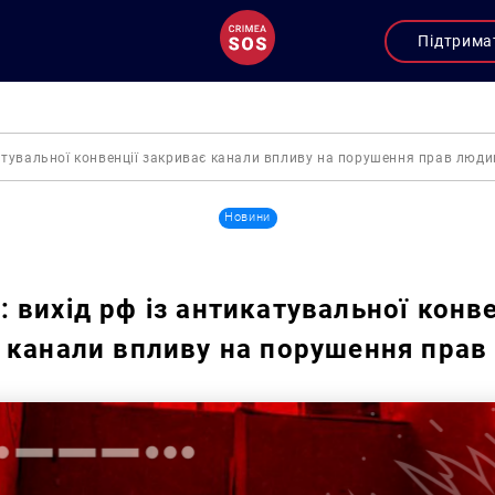
Підтрима
атувальної конвенції закриває канали впливу на порушення прав люди
Новини
 вихід рф із антикатувальної конве
 канали впливу на порушення прав