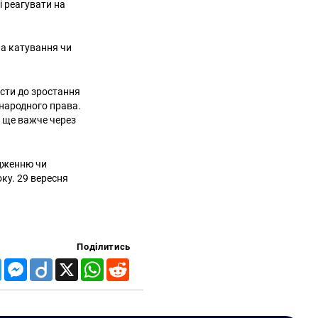
 реагувати на
на катування чи
ести до зростання
жнародного права.
е ще важче через
одженню чи
ку. 29 вересня
Поділитись
Telegram
Messenger
Diigo
X
WhatsApp
Reddit