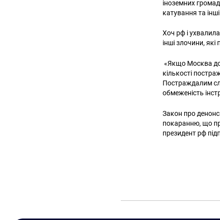
іноземних громад
катування та інш
Хоч рф і ухвалил
інші злочини, як
«Якщо Москва доп
кількості постра
Постраждалим слі
обмеженість інст
Закон про денонс
покаранню, що п
президент рф під