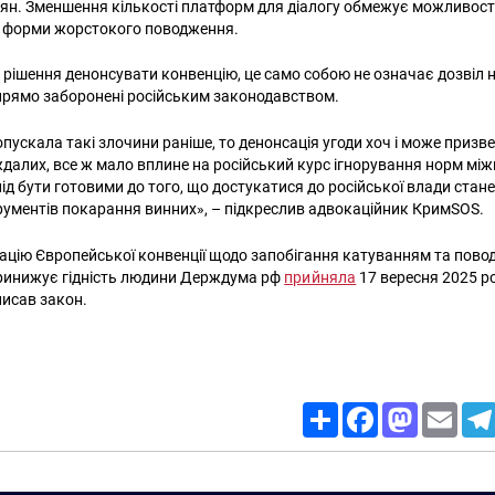
ян. Зменшення кількості платформ для діалогу обмежує можливості
і форми жорстокого поводження.
а рішення денонсувати конвенцію, це само собою не означає дозвіл 
і прямо заборонені російським законодавством.
ускала такі злочини раніше, то денонсація угоди хоч і може призв
ждалих, все ж мало вплине на російський курс ігнорування норм мі
д бути готовими до того, що достукатися до російської влади стан
рументів покарання винних», – підкреслив адвокаційник КримSOS.
ацію Європейської конвенції щодо запобігання катуванням та пов
ринижує гідність людини Держдума рф
прийняла
17 вересня 2025 ро
писав закон.
Share
Facebook
Mastodon
Email