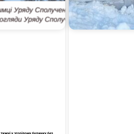
тижні у згорілому будинку без