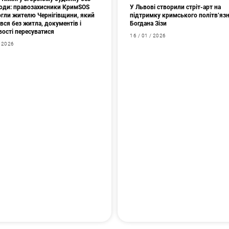
 води: правозахисники КримSOS
У Львові створили стріт-арт на
гли жителю Чернігівщини, який
підтримку кримського політв’яз
ся без житла, документів і
Богдана Зізи
ості пересуватися
16 / 01 / 2026
/ 2026