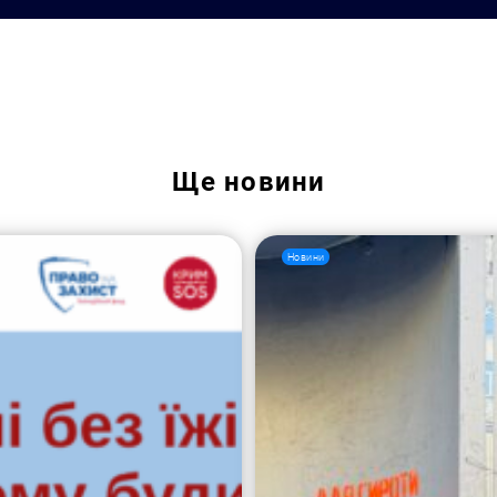
Пошук за запитом:
Ще
новини
Новини