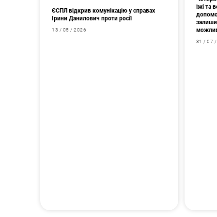
їжі та
ЄСПЛ відкрив комунікацію у справах
допомо
Ірини Данилович проти росії
залишив
можлив
13 / 05 / 2026
31 / 07 