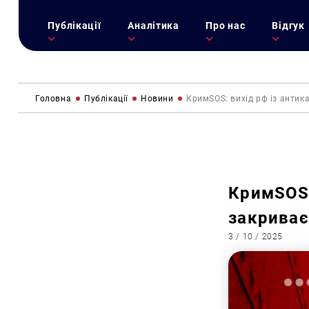
Публікації
Аналітика
Про нас
Відгук
Головна
Публікації
Новини
КримSOS: вихід рф із антик
КримSOS:
закриває
3 / 10 / 2025