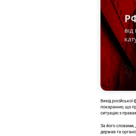
Вихід російської
покаранню, що пр
ситуацію з права
За його словами,
держав та органі