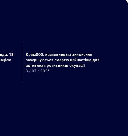
нда: 18-
КримSOS: насильницькі зникнення
упацією
завершуються смертю найчастіше для
активних противників окупації
3 / 07 / 2025