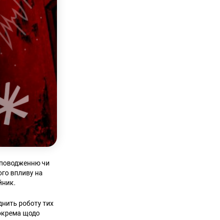
а поводженню чи
ого впливу на
йник.
днить роботу тих
зокрема щодо