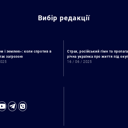
Вибір редакції
м і землею»: коли спротив в
Страх, російський гімн та пропага
стає загрозою
річна українка про життя під ок
2025
16 / 06 / 2025