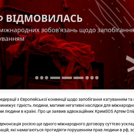
 федерації з Європейської конвенції щодо запобігання катуванням т
инижує гідність людини, матиме негативні наслідки для міжнародн
ми людини в країні. Про це заявив адвокаційник КримSOS Артем Олі
 денонсація росією ще одного міжнародного договору суттєво ускла
зацій, які намагаються протидіяти порушенням прав людини в рф, 