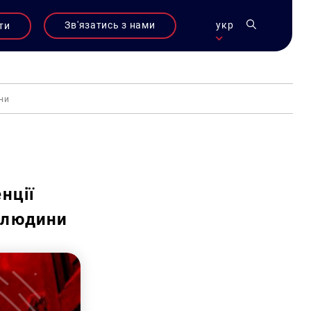
Зв'язатись з нами
укр
ти
ни
нції
 людини