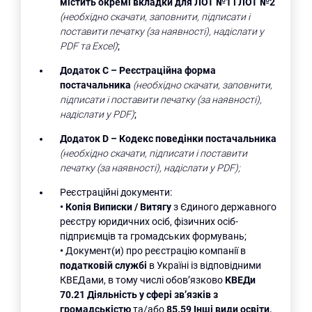
містить окремі вкладки для ЛОТ №1 і ЛОТ №2
(необхідно скачати, заповнити, підписати і
поставити печатку (за наявності), надіслати у
PDF
та
Excel
)
;
Додаток С –
Реєстраційна форма
постачальника
(необхідно скачати, заповнити,
підписати і поставити печатку (за наявності),
надіслати у PDF)
;
Додаток D
– Кодекс поведінки постачальника
(необхідно скачати, підписати і поставити
печатку (за наявності), надіслати у PDF);
Реєстраційні документи:
•
Копія Виписки / Витягу
з Єдиного державного
реєстру юридичних осіб, фізичних осіб-
підприємців та громадських формувань;
•
Документ(и) про реєстрацію компанії в
податковій службі
в Україні із відповідними
КВЕДами, в тому числі обов’язково
КВЕДи
70.21 Діяльність у сфері звʼязків з
громадськістю
та/або
85.59 Інші види освіти,