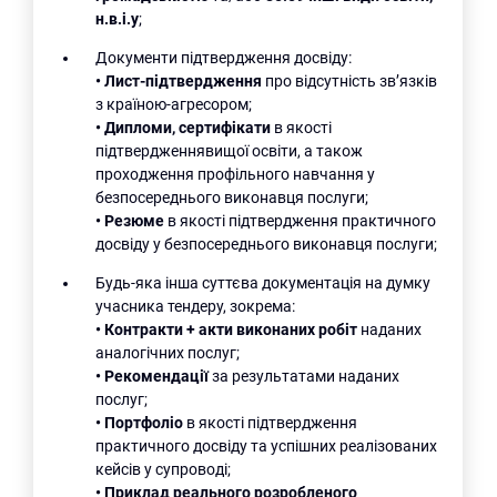
н.в.і.у
;
Документи підтвердження досвіду:
•
Лист-підтвердження
про відсутність зв’язків
з країною-агресором;
•
Дипломи, сертифікати
в якості
підтвердженнявищої освіти, а також
проходження профільного навчання у
безпосереднього виконавця послуги;
•
Резюме
в якості підтвердження практичного
досвіду у безпосереднього виконавця послуги;
Будь-яка інша суттєва документація на думку
учасника тендеру, зокрема:
•
Контракти + акти виконаних робіт
наданих
аналогічних послуг;
•
Рекомендації
за результатами наданих
послуг;
•
Портфоліо
в якості підтвердження
практичного досвіду та успішних реалізованих
кейсів у супроводі;
•
Приклад реального розробленого