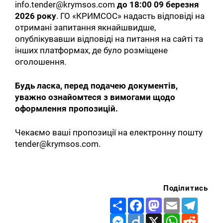
info.tender@krymsos.com
до
18:00 09 березня
2026 року
. ГО «КРИМСОС» надасть відповіді на
отримані запитання якнайшвидше,
опублікувавши відповіді на питання на сайті та
інших платформах, де було розміщене
оголошення.
Будь ласка, перед подачею документів,
уважно ознайомтеся з вимогами щодо
оформлення пропозицій.
Чекаємо ваші пропозиції на електронну пошту
tender@krymsos.com.
Поділитись
Share
Facebook
Mastodon
Email
Telegr
Messenger
Diigo
X
WhatsApp
Reddit