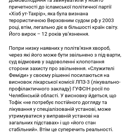
домоволодіння та звинуватили у нібито
причетності до ісламської політичної партії
«Хізб ут-Тахрір», яка була визнана
терористичною Верховним судом рф у 2003
році, втім, легально діє в більшості країн світу.
Його вирок – 12 років ув’язнення.
Попри низку наявних у політв’язня хвороб,
через які його може бути звільнено з під-варти,
суд відмовив у задоволенні клопотання
сторони захисту про звільнення. «Служителі
Феміди» у своєму рішенні посилаються на
висновок лікарської комісії ЛПЗ-3 (лікувально-
профілактичного закладу) ГУФСІН росії по
Челябінській області. У висновку йдеться, що
Тофік «не потребує постійного догляду та
лікування у спеціалізованій установі, може
утримуватися у виправній установі на
загальних підставах» і що «його стан
стабільний». Втім це суперечить реальності.