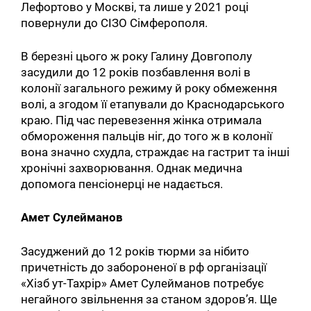
Лефортово у Москві, та лише у 2021 році
повернули до СІЗО Сімферополя.
В березні цього ж року Галину Довгополу
засудили до 12 років позбавлення волі в
колонії загального режиму й року обмеження
волі, а згодом її етапували до Краснодарського
краю. Під час перевезення жінка отримала
обмороження пальців ніг, до того ж в колонії
вона значно схудла, страждає на гастрит та інші
хронічні захворювання. Однак медична
допомога пенсіонерці не надається.
Амет Сулейманов
Засуджений до 12 років тюрми за нібито
причетність до забороненої в рф організації
«Хізб ут-Тахрір» Амет Сулейманов потребує
негайного звільнення за станом здоров’я. Ще