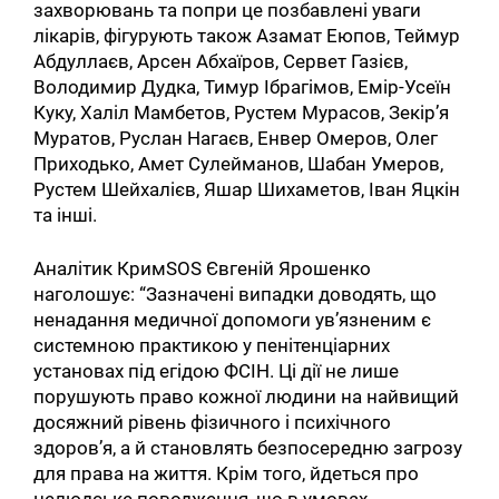
захворювань та попри це позбавлені уваги
лікарів, фігурують також Азамат Еюпов, Теймур
Абдуллаєв, Арсен Абхаїров, Сервет Газієв,
Володимир Дудка, Тимур Ібрагімов, Емір-Усеїн
Куку, Халіл Мамбетов, Рустем Мурасов, Зекір’я
Муратов, Руслан Нагаєв, Енвер Омеров, Олег
Приходько, Амет Сулейманов, Шабан Умеров,
Рустем Шейхалієв, Яшар Шихаметов, Іван Яцкін
та інші.
Аналітик КримSOS Євгеній Ярошенко
наголошує: “Зазначені випадки доводять, що
ненадання медичної допомоги ув’язненим є
системною практикою у пенітенціарних
установах під егідою ФСІН. Ці дії не лише
порушують право кожної людини на найвищий
досяжний рівень фізичного і психічного
здоров’я, а й становлять безпосередню загрозу
для права на життя. Крім того, йдеться про
нелюдське поводження, що в умовах