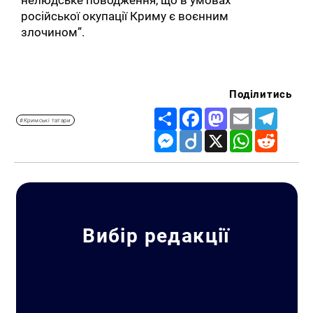
російської окупації Криму є воєнним
злочином”.
Поділитись
Share
Facebook
Mastodon
Email
Telegr
#Кримські татари
Messenger
Diigo
X
WhatsApp
Reddit
Вибір редакції