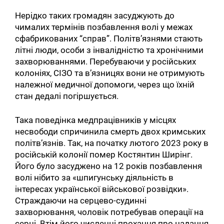
Нерідко таких громадян засуджують до
чималих термінів позбавлення волі у межах
сфабрикованих “справ”. Політв’язнями стають
літні люди, особи з інвалідністю та хронічними
захворюваннями. Перебуваючи у російських
колоніях, СІЗО та в’язницях вони не отримують
належної медичної допомоги, через що їхній
стан дедалі погіршується.
Така поведінка медпрацівників у місцях
несвободи спричинила смерть двох кримських
політв’язнів. Так, на початку лютого 2023 року в
російській колонії помер Костянтин Ширінг.
Його було засуджено на 12 років позбавлення
волі нібито за «шпигунську діяльність в
інтересах української військової розвідки».
Страждаючи на серцево-судинні
захворювання, чоловік потребував операції на
серці. Втім його численні прохання про надання