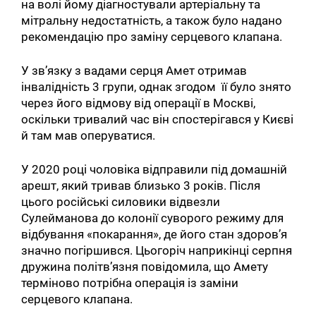
на волі йому діагностували артеріальну та
мітральну недостатність, а також було надано
рекомендацію про заміну серцевого клапана.
У зв’язку з вадами серця Амет отримав
інвалідність 3 групи, однак згодом її було знято
через його відмову від операції в Москві,
оскільки тривалий час він спостерігався у Києві
й там мав оперуватися.
У 2020 році чоловіка відправили під домашній
арешт, який тривав близько 3 років. Після
цього російські силовики відвезли
Сулейманова до колонії суворого режиму для
відбування «покарання», де його стан здоров’я
значно погіршився. Цьогоріч наприкінці серпня
дружина політв’язня повідомила, що Амету
терміново потрібна операція із заміни
серцевого клапана.