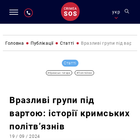
укр
Головна
Публікації
Статті
Вразливі групи під вартою
Статті
#Кримські татари
#Політв'язні
Вразливі групи під
вартою: історії кримських
політв’язнів
19 / 09 / 2024