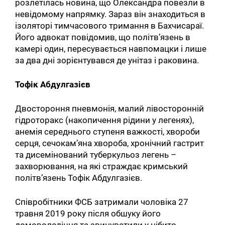
розлетілась новина, що Олександра повезли в
невідомому напрямку. Зараз він знаходиться в
ізоляторі тимчасового тримання в Бахчисараї.
Його адвокат повідомив, що політв’язень в
камері один, пересувається навпомацки і лише
за два дні зорієнтувався де унітаз і раковина.
Тофік Абдулгазієв
Двостороння пневмонія, малий лівосторонній
гідроторакс (накопичення рідини у легенях),
анемія середнього ступеня важкості, хвороби
серця, сечокам’яна хвороба, хронічний гастрит
та дисемінований туберкульоз легень –
захворювання, на які страждає кримський
політв’язень Тофік Абдулгазієв.
Співробітники ФСБ затримали чоловіка 27
травня 2019 року після обшуку його