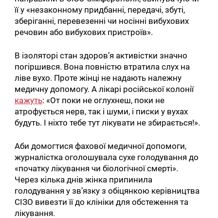
її у «незаконному придбанні, передачі, збуті,
зберіганні, перевезенні чи носінні вибухових
речовин або вибухових пристроїв».
В ізоляторі стан здоров’я активістки значно
погіршився. Вона повністю втратила слух на
ліве вухо. Проте жінці не надають належну
медичну допомогу. А лікарі російської колонії
кажуть
: «От поки не оглухнеш, поки не
атрофується нерв, так і шуми, і писки у вухах
будуть. І ніхто тебе тут лікувати не збирається!».
Аби домогтися фахової медичної допомоги,
журналістка оголошувала сухе голодування до
Пошук за запитом:
«початку лікування чи біологічної смерті».
Через кілька днів жінка припинила
голодування у зв’язку з обіцянкою керівництва
СІЗО вивезти її до клініки для обстеження та
лікування.