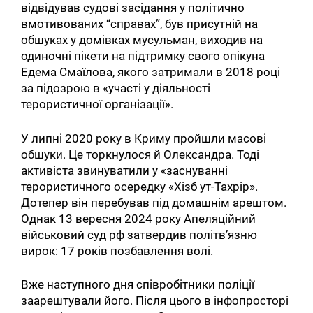
відвідував судові засідання у політично
вмотивованих “справах”, був присутній на
обшуках у домівках мусульман, виходив на
одиночні пікети на підтримку свого опікуна
Едема Смаїлова, якого затримали в 2018 році
за підозрою в «участі у діяльності
терористичної організації».
У липні 2020 року в Криму пройшли масові
обшуки. Це торкнулося й Олександра. Тоді
активіста звинуватили у «заснуванні
терористичного осередку «Хізб ут-Тахрір».
Дотепер він перебував під домашнім арештом.
Однак 13 вересня 2024 року Апеляційний
військовий суд рф затвердив політв’язню
вирок: 17 років позбавлення волі.
Вже наступного дня співробітники поліції
заарештували його. Після цього в інфопросторі