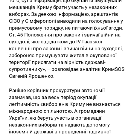
того, була інформація, що окупанти змушували
мешканців Криму брати участь у незаконних
виборах. За деякою інформацією, арештантів
СІЗО у Сімферополі виводили на голосування у
примусовому порядку, не питаючи їхньої згоди.
Ст. 45 Положення про закони і звичаї війни на
суходолі, яке є додатком до ІѴ Гаазької
конвенції про закони і звичаї війни на суходолі,
забороняє примушувати жителів окупованої
території присягати на вірність державі-
супротивнику», – розповідає аналітик КримSOS
Євгеній Ярошенко.
Раніше керівник прокуратури автономії
зазначав, що за весь період окупації
легітимність «виборів» в Криму не визнається
міжнародною спільнотою. А громадяни
України, які беруть участь в організації
незаконних виборів та надають допомогу
іноземній державі в проведенні підривної