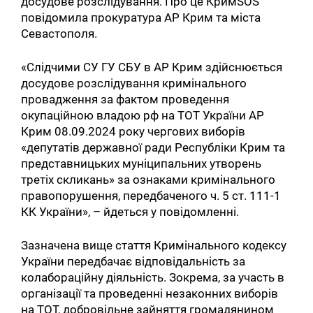
досудове розслідування. Про це КримSOS
повідомила прокуратура АР Крим та міста
Севастополя.
«Слідчими СУ ГУ СБУ в АР Крим здійснюється
досудове розслідування кримінального
провадження за фактом проведення
окупаційною владою рф на ТОТ України АР
Крим 08.09.2024 року чергових виборів
«депутатів державної ради Республіки Крим та
представницьких муніципальних утворень
третіх скликань» за ознаками кримінального
правопорушення, передбаченого ч. 5 ст. 111-1
КК України», – йдеться у повідомленні.
Зазначена вище стаття Кримінального кодексу
України передбачає відповідальність за
колабораційну діяльність. Зокрема, за участь в
організації та проведенні незаконних виборів
на ТОТ, добровільне зайняття громадянином