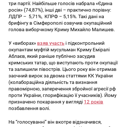
три партії. Найбільше голосів набрала «Єдина
росія» (74,87%), інші дві – практично порівну:
ЛДПР – 5,71%, КПРФ – 5,15%. Такі дані на
брифінгу в Сімферополі озвучив окупаційний
голова виборчкому Криму Михайло Малишев.
У «виборах»
взяв участь
і підконтрольний
окупантам муфтій мусульман Криму Еміралі
Аблаєв, який раніше публічно засудив
кримських татар, що виступають проти окупації
та залишили півострів. Цього року він отримав
заочний вирок за двома статтями КК України
(колабораційна діяльність та визнання
правомірною, заперечення збройної агресії рф
проти України, глорифікацію її учасників). Йому
призначено покарання у вигляді
12 років
позбавлення волі.
На “голосуванні” він вкотре відзначився,