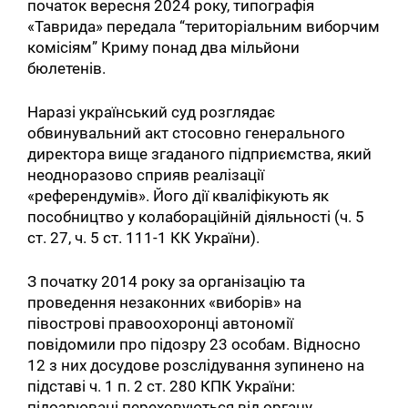
початок вересня 2024 року, типографія
«Таврида» передала “територіальним виборчим
комісіям” Криму понад два мільйони
бюлетенів.
Наразі український суд розглядає
обвинувальний акт стосовно генерального
директора вище згаданого підприємства, який
неодноразово сприяв реалізації
«референдумів». Його дії кваліфікують як
пособництво у колабораційній діяльності (ч. 5
ст. 27, ч. 5 ст. 111-1 КК України).
З початку 2014 року за організацію та
проведення незаконних «виборів» на
півострові правоохоронці автономії
повідомили про підозру 23 особам. Відносно
12 з них досудове розслідування зупинено на
підставі ч. 1 п. 2 ст. 280 КПК України:
підозрювані переховуються від органу