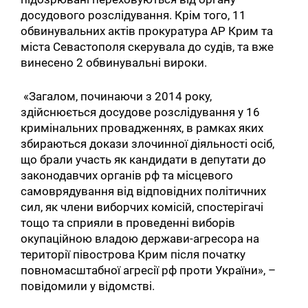
досудового розслідування. Крім того, 11
обвинувальних актів прокуратура АР Крим та
міста Севастополя скерувала до судів, та вже
винесено 2 обвинувальні вироки.
«Загалом, починаючи з 2014 року,
здійснюється досудове розслідування у 16
кримінальних провадженнях, в рамках яких
збираються докази злочинної діяльності осіб,
що брали участь як кандидати в депутати до
законодавчих органів рф та місцевого
самоврядування від відповідних політичних
Пошук за запитом:
сил, як члени виборчих комісій, спостерігачі
тощо та сприяли в проведенні виборів
окупаційною владою держави-агресора на
території півострова Крим після початку
повномасштабної агресії рф проти України», –
повідомили у відомстві.