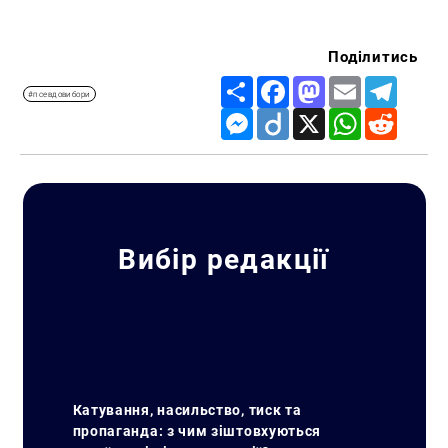
Поділитись
Share
Facebook
Mastodon
Email
Telegr
#псевдовибори
Messenger
Diigo
X
WhatsApp
Reddit
Вибір редакції
Катування, насильство, тиск та
пропаганда: з чим зіштовхуються