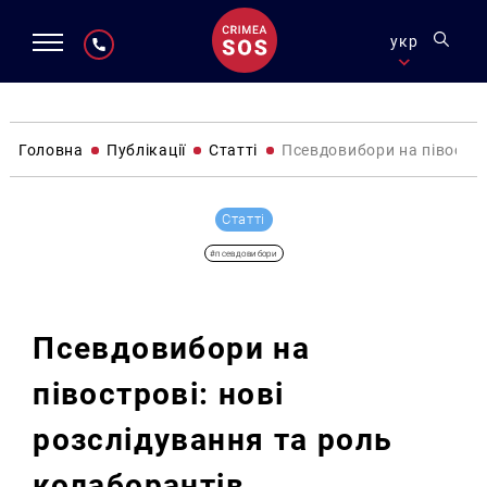
укр
Головна
Публікації
Статті
Псевдовибори на півостро
Статті
#псевдовибори
Псевдовибори на
півострові: нові
розслідування та роль
колаборантів