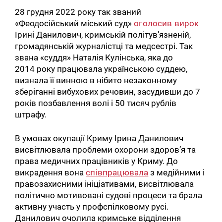
28 грудня 2022 року так званий
«Феодосійський міський суд»
оголосив вирок
Ірині Данилович, кримській політув’язненій,
громадянській журналістці та медсестрі. Так
звана «суддя» Наталія Кулінська, яка до
2014 року працювала українською суддею,
визнала її винною в нібито незаконному
зберіганні вибухових речовин, засудивши до 7
років позбавлення волі і 50 тисяч рублів
штрафу.
В умовах окупації Криму Ірина Данилович
висвітлювала проблеми охорони здоров’я та
права медичних працівників у Криму. До
викрадення вона
співпрацювала
з медійними і
правозахисними ініціативами, висвітлювала
політично мотивовані судові процеси та брала
активну участь у профспілковому русі.
Данилович очолила кримське відділення