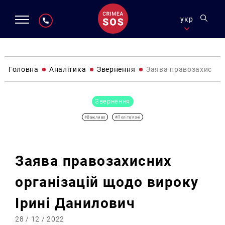
укр
Головна
Аналітика
Звернення
Заява правозахисних
Звернення
#Важливо
#Політв'язні
Заява правозахисних
організацій щодо вироку
Ірині Данилович
28 / 12 / 2022