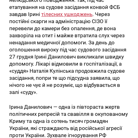
етапування на судове засідання конвой ФСБ
завдав Ірині
тілесних ушкоджень
. Через
постійні скарги на адміністрацію СІЗО її
перевели до камери без опалення, де вона
захворіла на отит і майже втратила слух через
ненадання медичної допомоги. За день до
оголошення вироку під час судового засідання
27 грудня Ірині Данилович викликали швидку
допомогу. Лікарі відмовили в госпіталізації, а
«суддя» Наталія Кулінська продовжила судове
засідання, попри те що підсудна заявила, що
нічого не чує й не розуміє, що відбувається в
залі «суду».
Ірина Данилович — одна із півтораста жертв
політичних репресій та свавілля в окупованому
Криму та одна із сотень тисяч громадян
України, які страждають від російської агресії
проти України. Зухвале ігнорування РФ