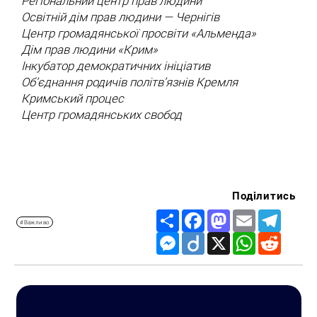
Регіональний центр прав людини
Освітній дім прав людини — Чернігів
Центр громадянської просвіти «Альменда»
Дім прав людини «Крим»
Інкубатор демократичних ініціатив
Об’єднання родичів політв’язнів Кремля
Кримський процес
Центр громадянських свобод
Поділитись
Share
Facebook
Mastodon
Email
Telegr
#Важливо
Messenger
Diigo
X
WhatsApp
Reddit
Пошук за запитом: