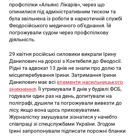
профспілки «Альянс Лікарів», через що
опинилися під адміністративним тиском та
була звільнена із роботи в наркотичній службі
Феодосійського медичного об’єднання. Їй
погрожували судом через профспілкову
діяльність.
29 квітня російські силовики викрали Ірину
Данилович на дорозі з Коктебеля до Феодосії.
Рідні та адвокат 13 днів не знали про долю та
місцеперебування Ірини. Затримання Ірини
Данилович має всі
елементи насильницького
зникнення
. Її утримували 8 днів у будівлі ФСБ,
годували один раз на день, допитували на
поліграфі, душили та погрожували вивезти до
лісу, якщо вона щось приховуватиме.
Журналістку змушували зізнатися у начебто
співпраці зі спецслужбами України. Згодом
Ірині запропонували підписати порожні бланки