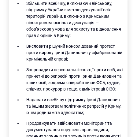
Збільшити всебічну, включаючи військову,
підтримку України з метою деокупації всіх
територій України, включно з Кримським
півостровом, оскільки деокупація —
обов’язкова умова для захисту та відновлення
прав людини в Криму;
Висловити рішучий консолідований протест
проти вироку Ірині Данилович у сфабрикованій
кримінальній справі;
Запровадити персональні санкції проти осіб, які
причетні до репресій проти Ірини Данилович та
інших осіб, зокрема співробітників ФСБ, суддів,
слідчих, прокурорів тощо, адміністрації СІЗО;
Надавати всебічну підтримку Ірині Данилович
та іншим жертвам політичних репресій у Криму,
їхнім родинам та адвокатам;
Продовжувати здійснювати моніторинг та
документування порушень прав людини,
воєнних злочинів та злочинів проти людяності