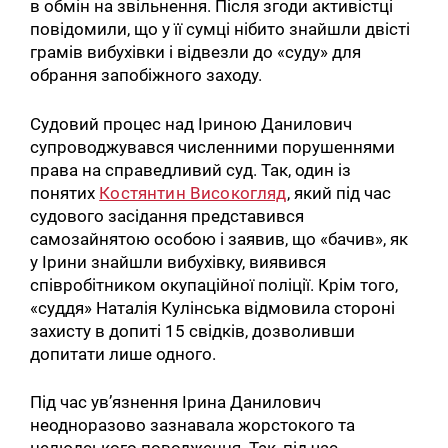
в обмін на звільнення. Після згоди активістці
повідомили, що у її сумці нібито знайшли двісті
грамів вибухівки і відвезли до «суду» для
обрання запобіжного заходу.
Судовий процес над Іриною Данилович
супроводжувався численними порушеннями
права на справедливий суд. Так, один із
понятих
Костянтин Високогляд
, який під час
судового засідання представився
самозайнятою особою і заявив, що «бачив», як
у Ірини знайшли вибухівку, виявився
співробітником окупаційної поліції. Крім того,
«суддя» Наталія Кулінська відмовила стороні
захисту в допиті 15 свідків, дозволивши
допитати лише одного.
Під час ув’язнення Ірина Данилович
неодноразово зазнавала жорстокого та
нелюдського поводження. Так, під час