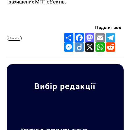
захищених МГП об’єктів.
Поділитись
Share
Facebook
Mastodon
Email
Telegr
#Важливо
Messenger
Diigo
X
WhatsApp
Reddit
Вибір редакції