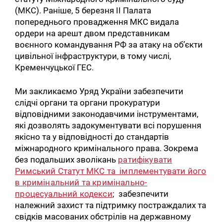
(МКС). Раніше, 5 березня II Палата
попереднього провадження МКС видала
ордери на арешт двом представникам
воєнного командування РФ за атаку на об’єкти
цивільної інфраструктури, в тому числі,
Кременчуцької ГЕС.
Ми закликаємо Уряд України забезпечити
слідчі органи та органи прокуратури
відповідними законодавчими інструментами,
які дозволять задокументувати всі порушення
якісно та у відповідності до стандартів
міжнародного кримінального права. Зокрема
без подальших зволікань
ратифікувати
Римський Статут МКС та імплементувати його
в кримінальний та кримінально-
процесуальний кодекси
; забезпечити
належний захист та підтримку постраждалих та
свідків масованих обстрілів на державному