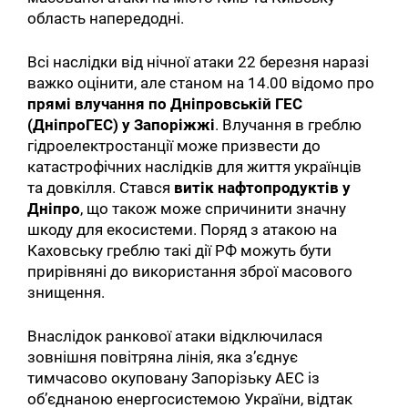
область напередодні.
Всі наслідки від нічної атаки 22 березня наразі
важко оцінити, але станом на 14.00 відомо про
прямі влучання по Дніпровській ГЕС
(ДніпроГЕС) у Запоріжжі
. Влучання в греблю
гідроелектростанції може призвести до
катастрофічних наслідків для життя українців
та довкілля. Стався
витік нафтопродуктів у
Дніпро
, що також може спричинити значну
шкоду для екосистеми. Поряд з атакою на
Каховську греблю такі дії РФ можуть бути
прирівняні до використання зброї масового
знищення.
Внаслідок ранкової атаки відключилася
зовнішня повітряна лінія, яка з’єднує
тимчасово окуповану Запорізьку АЕС із
об’єднаною енергосистемою України, відтак