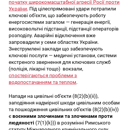
початку широкомасштабної агресії Росії проти
України
. Під цілеспрямовані удари потрапили
ключові об’єкти, що забезпечують роботу
енергосистеми загалом — генерація енергії,
високовольтні підстанції, підстанції операторів
розподілу. Аварійні відключення вже
запровадили у семи областях України.
Знеструмлені заклади що забезпечують
ключові послуги — медичні установи, системи
екстреного звернення для ключових служб
(поліція, лікарні тощо) вокзали,
спостерігаються проблеми з
водопостачанням та теплом
.
Напади на цивільні об’єкти (8(2)(b)(ii)),
заподіяння надмірної шкоди цивільним особам
та пошкодження цивільних об’єктів (8(2)(b)(iv))
є
воєнними злочинами та злочинами проти
людяності
(7(1)(k))) в розумінні Римського
статуту Міжнародного кримінального суду