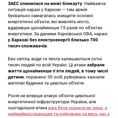
ЗАЕС опинилася на межі блекауту
. Найважча
ситуація наразі у Харкові — там армія
буквально намагалась знищити основні
енергетичні об’єкти, які живлять місто,
вдаривши щонайменше 15 разів по об’єктах
енергетики. За даними Харківської ОВА, наразі
у Харкові без електроенергії близько 700
тисяч споживачів
.
Без світла, води та тепла залишаються сотні
тисяч людей по всій Україні. Ці атаки
забрали
життя щонайменше п’яти людей, в тому числі
дитини
; поранено 30 осіб, руйнувань зазнали
житлові будинки та цивільні об’єкти.
Росія не вперше атакує об’єкти цивільної
енергетичної інфраструктури України, але
сьогоднішня атака
вже була оцінена як одна з
наймаймасованіших та руйнівних за весь час з